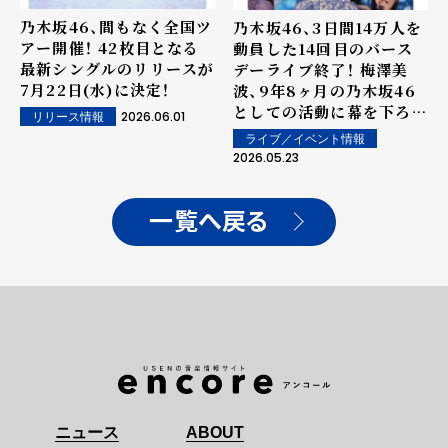
乃木坂46、間もなく全国ツ
乃木坂46、3日間14万人を
アー開催！ 42枚目となる
動員した14回目のバース
最新シングルのリリースが
デーライブ終了！ 梅澤美
7月22日(水)に決定！
波、9年8ヶ月の乃木坂46
としての活動に幕を下ろす
2026.06.01
リリース情報
感謝を伝え続けた卒業コン
ライブ／イベント情報
サート開催！
2026.05.23
一覧へ戻る
ニュース
ABOUT