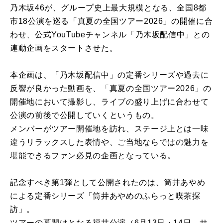
乃木坂46が、グループ史上最大規模となる、全国8都
市18公演を巡る「真夏の全国ツアー2026」の開催に合
わせ、公式YouTubeチャンネル「乃木坂配信中」との
連動企画をスタートさせた。
本企画は、「乃木坂配信中」の定番シリーズや過去に
反響が良かった動画を、「真夏の全国ツアー2026」の
開催地において撮影し、ライブの盛り上げに合わせて
公演の前後で公開していくというもの。
メンバーがツアー開催地を訪れ、ステージ上とは一味
違うリラックスした表情や、ご当地ならではの魅力を
堪能できるファン必見の企画となっている。
記念すべき第1弾として公開されたのは、筒井あやめ
による定番シリーズ「筒井あやめのふらっと喫茶探
訪」。
ツアーの幕開けとなる福井公演（6月13日・14日、サ