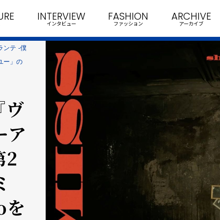
URE
INTERVIEW
FASHION
ARCHIVE
インタビュー
ファッション
アーカイブ
ンテ -僕
・ユー」の
『ヴ
ーア
第2
ミ
eoを