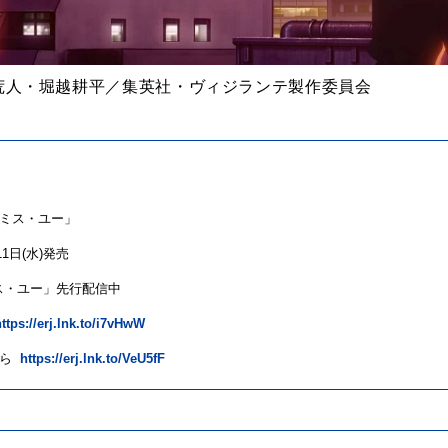
天荒人・堀越耕平／集英社・ヴィジランテ製作委員会
ミス・ユー」
11
日
(
水
)
発売
ス・ユー」先行配信中
https://erj.lnk.to/i7vHwW
ら
https://erj.lnk.to/VeU5fF