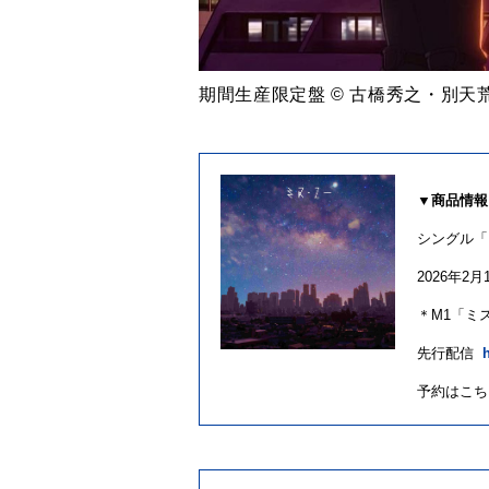
期間生産限定盤 © 古橋秀之・別
▼
商品情報
シングル「
2026
年
2
月
＊
M1
「ミ
先行配信
予約はこち