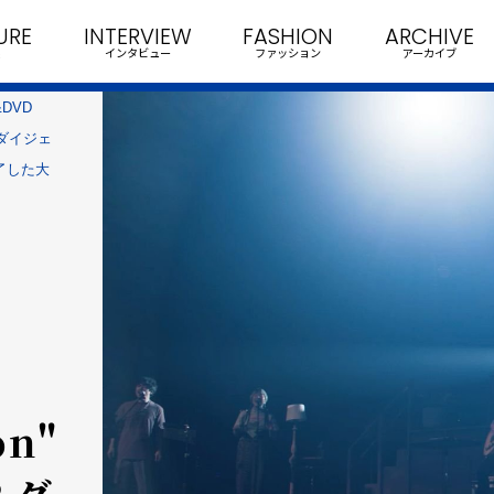
URE
INTERVIEW
FASHION
ARCHIVE
インタビュー
ファッション
アーカイブ
y&DVD
SC２ダイジェ
魅了した大
on"