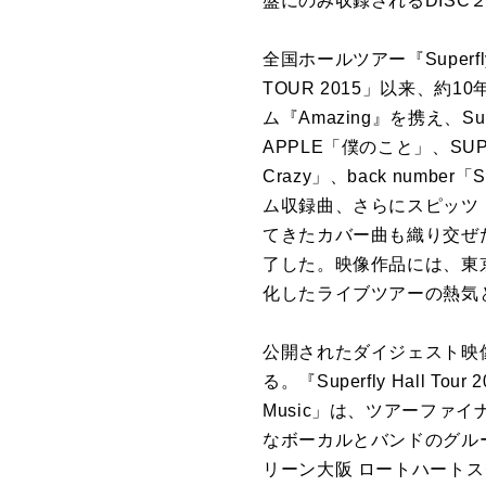
盤にのみ収録されるDISC２
全国ホールツアー『Superfly H
TOUR 2015」以来、
ム『Amazing』を携え、Su
APPLE「僕のこと」、SUPER
Crazy」、back nu
ム収録曲、さらにスピッツ「楓
てきたカバー曲も織り交ぜ
了した。映像作品には、東
化したライブツアーの熱気
公開されたダイジェスト映像
る。『Superfly Hall T
Music」は、ツアーファイ
なボーカルとバンドのグルー
リーン大阪 ロートハートスク