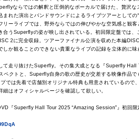
perflyならではの解釈と圧倒的なボーカルで届けた、贅沢
れた演出とバンドサウンドによるライブツアーとしての“Amazi
フリーライブでは、野外ならではの伸びやかな空気感と観客
Superflyの姿が映し出されている。初回限定盤では、この「S
ISC 2に完全収録。ツアーファイナル公演を収めた本編DIS
でしか観ることのできない貴重なライブの記録を立体的に味
り抜けたSuperfly。その集大成となる『Superfly Hall Tour
のリスペクトと、Superfly自身の歌の歴史が交差する映像作
ップでは先着で店舗別オリジナル特典も用意されているので
詳細はオフィシャルページを確認して欲しい。
ray/DVD『Superfly Hall Tour 2025 “Amazing Sessio
S99DqA