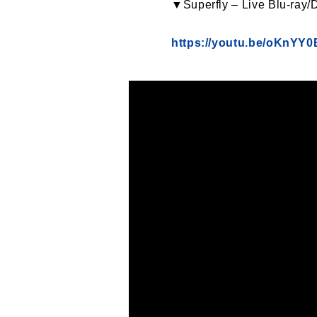
▼Superfly – Live Blu-r
https://youtu.be/oKnYY