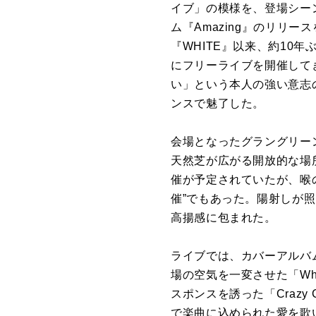
イブ」の模様を、登場シー
ム『Amazing』のリリ
『WHITE』以来、約10
にフリーライブを開催して
い」という本人の強い意志
ンスで魅了した。
会場となったグラングリー
天然芝が広がる開放的な場所
催が予定されていたが、喉の
催”でもあった。陽射しが照
高揚感に包まれた。
ライブでは、カバーアルバム
場の空気を一変させた「Whe
スポンスを誘った「Craz
で楽曲に込められた愛を歌