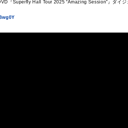
ay/DVD『Superfly Hall Tour 2025 “Amazing Session”』ダ
0Bwg0Y