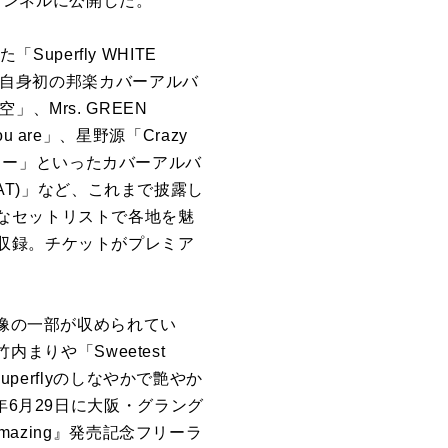
チャンネルに公開した。
た「Superfly WHITE
れた自身初の邦楽カバーアルバ
」、Mrs. GREEN
u are」、星野源「Crazy
ロディー」といったカバーアルバ
EAT)」など、これまで披露し
なセットリストで各地を魅
収録。チケットがプレミア
映像の一部が収められてい
た竹内まりや「Sweetest
perflyのしなやかで艶やか
年6月29日に大阪・グラング
mazing』発売記念フリーラ