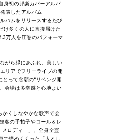
自身初の邦楽カバーアルバ
に発表したアルバム
ルアルバムをリリースするたび
だけ多くの人に直接届けた
.3万人を圧巻のパフォーマ
りながら緑にあふれ、美しい
に同エリアでフリーライブの開
yにとって念願の“リベンジ開
ると、会場は多幸感と心地よい
柔らかくしなやかな歌声で会
」、観客の手拍子やコール＆レ
た「メロディー」、全身全霊
声で締めくくった「人とし