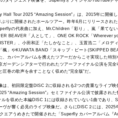
のダイジェスト映像を、SuperflyオフィシャルYouTube
all Tour 2025 “Amazing Session”』は、2015年に開催し
約10年ぶりに開催されたホールツアー。昨年6月にリリースさ
perflyの代表曲に加え、Mr.Children「彩り」、嵐「果てない空
 BEAVER「人として」、ONE OK ROCK「Wherever yo
mber「SISTER」、小田和正「たしかなこと」、玉置浩二「メ
」やKUWATA BAND「スキップ・ビート(SKIPPED B
た、カバーアルバムを携えたツアーだからこそ実現した特別
京ガーデンシアターで行われたツアーファイナル公演を完全
と圧巻の歌声を余すことなく収めた“完全版”だ。
は、初回限定盤DISC 2に収録される2つの貴重なライブ
our 2025 “Amazing Session”』セミファイナル公演で披露され
ナルを収めた本編DISC 1には収録されていない1曲であり、Su
ヴが響く必見のライブ映像だ。さらにDISC２には、2025
エアうめきたで開催された「Superfly カバーアルバム『A