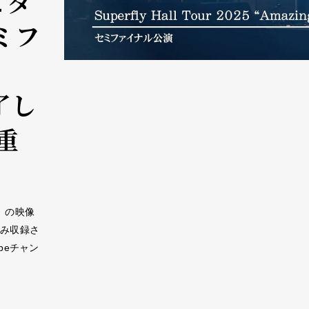
２ダ
ミフ
了し
重
n”』の映像
のみ収録さ
ubeチャン