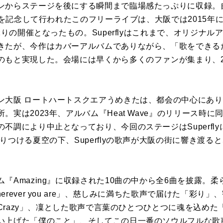
ンからステージを後にする瞬間まで臨場感たっぷりに収録。
ースを記念して行われたこのフリーライブは、大阪では2015年
年ぶりの開催となったもの。Superflyはこれまで、オリジナ
きたが、今作はカバーアルバムでありながら、「歌をできる
のもと実現した。会場には早くから多くのファンが集まり、2
ン大阪 ロートハートスクエアうめきたは、都会の中心にあ
。実は2023年、アルバム『Heat Wave』のリリース時
不調により中止となっており、今回のステージはSuperfl
りつける夏空の下、Superflyの歌声が大阪の街に響き渡
『Amazing』に収録された10曲の中から全6曲を披露。
rever you are」、慈しみに満ちた歌声で届けた「彩り
y Crazy」、凜とした歌声で言葉のひとつひとつに魂を込め
い上げた「僕のこと」、そしてこの日一番のソウルフルな歌