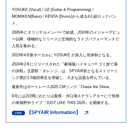
YOSUKE (Vocal) / UZ (Guitar & Programming) /
MOMIKEN(Bass) / KENTA (Drums)から成る
4
人組ロックバン
ド。
2005年にオリジナルメンバーで結成。
2010
年のメジャーデビュ
ー以降、積極的なリリースと圧倒的なライブパフォーマンスで
人気を集める。
2023年
4
月新ボーカルに
YOSUKE
が加入し現体制となる。
2024年
2
月にリリースされた『劇場版ハイキュー
!!
ゴミ捨て場
の決戦』主題歌「オレンジ」は、
SPYAIR
初となるストリーミ
ング累計
1.5
億回再生を突破し、大きな話題を呼んでいる。
最新作はボートレース
2025 CM
ソング「
Chase the Shine
」。
9月には
2
日間にわたり山梨県・河口湖ステラシアターにて恒例
の単独野外ライブ『
JUST LIKE THIS 2025
』を開催する。
【SPYAIR Information】