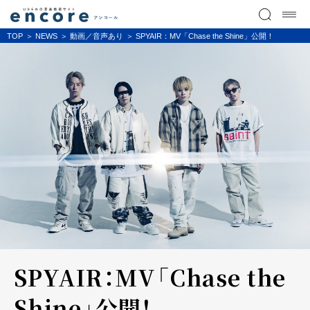
TOP
NEWS
動画／音声あり
SPYAIR：MV「Chase the Shine」公開！
SPYAIR：MV「Chase the
Shine」公開！