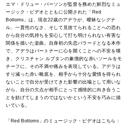
エマ・ドリュー・バーソンが監督を務めた鮮烈なミュ
ージック・ビデオとともに公開された「Red
Bottoms」は、現在22歳のアデラが、曖昧なシグナ
ル、一貫性のなさ、そして見捨てられることへの恐れ
から自分の気持ちを安心して打ち明けられない有害な
関係を描いた楽曲。自身初の失恋バラードとなる本作
で、アデラはパートナーに心を開くことへの不安を嘆
き、クリスチャン ルブタンの象徴的な赤いソールをモ
チーフに、その不満や痛みを表現している。アデラは
すり減った赤い靴底を、相手から十分な愛情を得られ
ないことで自分が受けてきた影響の比喩として用いな
がら、自分の欠点が相手にとって感情的に向き合うこ
とを妨げてしまうのではないかという不安を巧みに描
いている。
「Red Bottoms」のミュージック・ビデオはこちら：