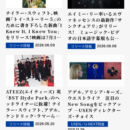
テイラー・スウィフト、映
エイミー・リー率いるエヴ
画『トイ・ストーリー５』の
ァネッセンスの最新作『サ
ために書き下ろした新曲「I
ンクチュアリ』がリリー
Knew It, I Knew You」
ス！ ミュージック・ビデ
をリリース！映画は7月3日
オの日本語字幕版も公
（金）日本公開。
開！ 待望の来日公演も発
2026.06.09
リリース情報
2026.06.06
リリース情報
表！
ATEEZ(エイティーズ) 英
アデル、アリシア・キーズ、
「BST Hyde Park」のヘ
ウエストライフ 注目の
ッドライナーに抜擢！ テイ
New Songをピックアッ
ラー・スウィフト、アデル、
プ ―USENディレクター
ケンドリック・ラマーらに
ズ・チョイス
続く 世界的ラインアップ
2026.05.20
リリース情報
USEN／U-NEXT関連
に合流！
2021.12.29