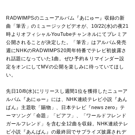
RADWIMPSのニューアルバム『あにゅー』収録の新
曲「筆舌」のミュージックビデオが、10/22(水)の夜21
時よりオフィシャルYouTubeチャンネルにてプレミア
公開されることが決定した。「筆舌」はアルバム発売
週にNHKのRADWIMPS20周年特番でテレビ初披露さ
れ話題になっていた1曲。ぜひ予約＆リマインダー設
定をオンにしてMVの公開を楽しみに待っていてほし
い。
先日10/8(水)にリリースし週間1位を獲得したニューア
ルバム『あにゅー』には、NHK連続テレビ小説『あん
ぱん』主題歌「賜物」、日本テレビ『news zero』テ
ーマソング「命題」「ピアフ」、「ワールドフレンド
ガールフレンド」を含む全12曲を収録。NHK連続テレ
ビ小説『あんぱん』の最終回でサプライズ披露されデ