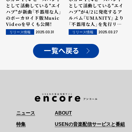
として活動している"エイ
として活動している"エイ
ハブ"が新曲「不器用な人」
ハブ"が4/2に発売するア
のボーカロイド版Music
ルバム『UMANITY』より
Videoを早くも公開！
「不器用な人」を先行リリ
ース、Music Videoも公
2025.03.31
2025.03.27
リリース情報
リリース情報
開！
一覧へ戻る
ニュース
ABOUT
特集
USENの音楽配信サービスと番組