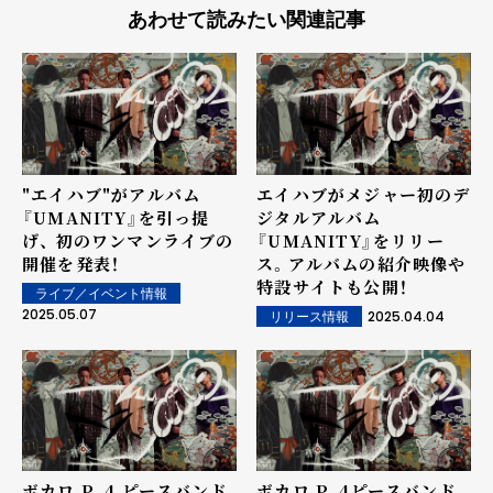
あわせて読みたい関連記事
"エイハブ"がアルバム
エイハブがメジャー初のデ
『UMANITY』を引っ提
ジタルアルバム
げ、 初のワンマンライブの
『UMANITY』をリリー
開催を発表！
ス。アルバムの紹介映像や
特設サイトも公開！
ライブ／イベント情報
2025.05.07
2025.04.04
リリース情報
ボカロ P、4 ピースバンド
ボカロ P、4ピースバンド