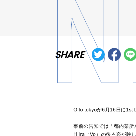
SHARE
Offo
tokyo
が6月16日
に
1st 
事前
の
告知では「都内某所
Hiira（Vo）
の
後ろ姿が映