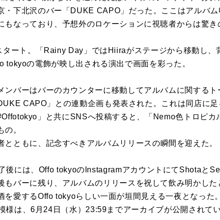
京・
下北沢
の
バー
「DUKE CAPO」だった。ここは
アルバム
に
もなっており、
予想外
の
ロケーション
に
視聴者
から
は驚き
スタート。「Rainy Day」ではHiiraがステージ
から
移動し、
fo
tokyo
の
電飾が映し出される演出で画面を彩った。
メン
バー
は
バー
の
カウンター
に
移動して
アルバム
に
関するト
UKE CAPO」と
の
連動企画も発表された。これは同店
に
足
#
Offotokyo」と共
に
SNSへ投稿すると、「
Nemo色トロピ
も
の
。
者ととも
に
、
記念すべき
アルバム
リリース
の
瞬間を迎えた。
了後
に
は、
Offo
tokyo
の
Instagramアカウント
に
てShotaとS
後も
バー
に
残り、
アルバム
の
リリースを祝して飲み明かした
酒を愛する
Offo
tokyo
らしい一面が垣間見える一夜となった
模様は、6月24日（水）23:
59までアーカイブが公開されて