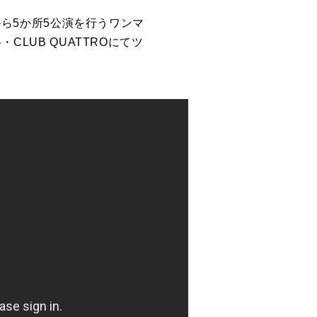
から
5か所5公演を行うワンマ
谷・
CLUB QUATTRO
に
てツ