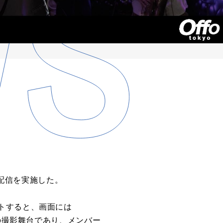
配信
を実施した。
トすると、
画面
に
は
の
撮影舞台であり、
メン
バー