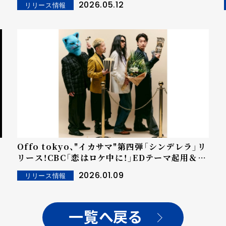
2026.05.12
リリース情報
Offo tokyo、"イカサマ"第四弾「シンデレラ」リ
リース！CBC「恋はロケ中に！」EDテーマ起用＆猫
の日に主催イベント"下北猫祭"開催
2026.01.09
リリース情報
一覧へ戻る