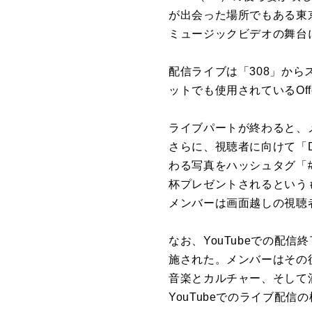
が出会った場所でもある東
ミュージックビデオ
の
舞台
配信
ライブは「308」
から
ットでも使用されている
Of
ライブパートが終わると、
さら
に
、視聴者
に
向けて「D
わる写真をハッシュタグ「
杯プレゼントされるという
メン
バー
は画面越し
の
視聴
なお、YouTubeで
の
配信
終
施された。
メン
バー
はそ
の
音楽とカルチャー、そして
YouTubeで
の
ライブ
配信
の