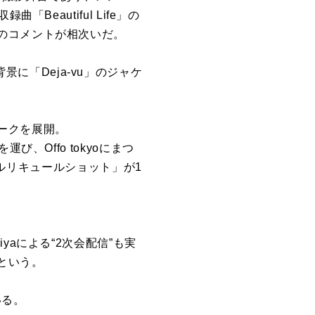
収録曲「Beautiful Life」
の
の
コメントが相次いだ。
背景
に
「
Deja
-
vu
」
の
ジャケ
ークを
展開。
を運び、
Offo
tokyo
に
まつ
カルリキュールショット」
が1
e
iya
に
よる“2次会
配信
”も実
という。
。
いる。