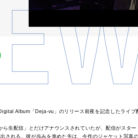
Digital Album「
Deja
-
vu
」
の
リリース
前夜
を記念したライブ
から
生
配信
」
とだけアナウンスされていたが、
配信
がスター
し出される。
彼が歩みを進めた先は、今作
の
ジャケット写真