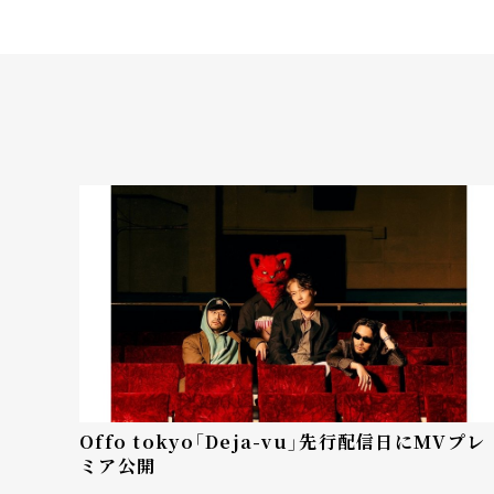
Offo tokyo「Deja-vu」先行配信日にMVプレ
ミア公開