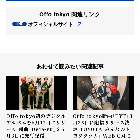
Offo tokyo 関連リンク
オフィシャルサイト
あわせて読みたい関連記事
Offo tokyo初のデジタル
Offo tokyo新曲「TYT」3
アルバムを6月17日にリリ
月25日に配信リリース決
ース！新曲「Deja-vu」を6
定 TOYOTA「みんなのト
月3日に先行配信
ヨタグラム」 WEB CMに