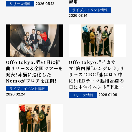
起用
2026.05.12
リリース情報
ライブ／イベント情報
2026.03.14
Offo tokyo、猫の日に新
Offo tokyo、"イカサ
曲リリース＆全国ツアーを
マ"第四弾「シンデレラ」リ
発表！赤猫に進化した
リース！CBC「恋はロケ中
Nemoがフロアを圧倒！
に！」EDテーマ起用＆猫の
日に主催イベント"下北猫
ライブ／イベント情報
祭"開催
2026.02.24
2026.01.09
リリース情報