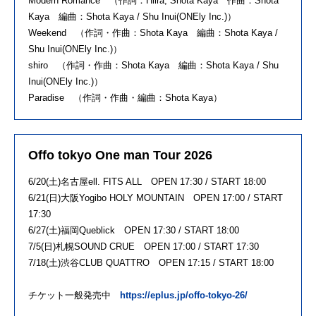
Modern Romance （作詞：Hiira, Shota Kaya 作曲：Shota
Kaya 編曲：Shota Kaya / Shu Inui(ONEly Inc.)）
Weekend （作詞・作曲：Shota Kaya 編曲：Shota Kaya /
Shu Inui(ONEly Inc.)）
shiro （作詞・作曲：Shota Kaya 編曲：Shota Kaya / Shu
Inui(ONEly Inc.)）
Paradise （作詞・作曲・編曲：Shota Kaya）
Offo tokyo One man Tour 2026
6/20(土)名古屋ell. FITS ALL OPEN 17:30 / START 18:00
6/21(日)大阪Yogibo HOLY MOUNTAIN OPEN 17:00 / START
17:30
6/27(土)福岡Queblick OPEN 17:30 / START 18:00
7/5(日)札幌SOUND CRUE OPEN 17:00 / START 17:30
7/18(土)渋谷CLUB QUATTRO OPEN 17:15 / START 18:00
チケット一般発売中
https://eplus.jp/offo-tokyo-26/