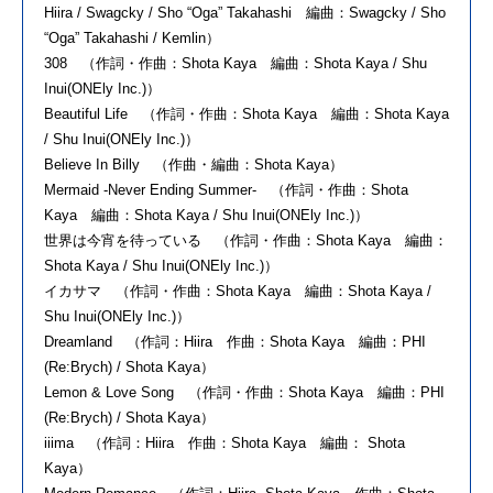
Hiira / Swagcky / Sho “Oga” Takahashi 編曲：Swagcky / Sho
“Oga” Takahashi / Kemlin）
308 （作詞・作曲：Shota Kaya 編曲：Shota Kaya / Shu
Inui(ONEly Inc.)）
Beautiful Life （作詞・作曲：Shota Kaya 編曲：Shota Kaya
/ Shu Inui(ONEly Inc.)）
Believe In Billy （作曲・編曲：Shota Kaya）
Mermaid -Never Ending Summer- （作詞・作曲：Shota
Kaya 編曲：Shota Kaya / Shu Inui(ONEly Inc.)）
世界は今宵を待っている （作詞・作曲：Shota Kaya 編曲：
Shota Kaya / Shu Inui(ONEly Inc.)）
イカサマ （作詞・作曲：Shota Kaya 編曲：Shota Kaya /
Shu Inui(ONEly Inc.)）
Dreamland （作詞：Hiira 作曲：Shota Kaya 編曲：PHI
(Re:Brych) / Shota Kaya）
Lemon & Love Song （作詞・作曲：Shota Kaya 編曲：PHI
(Re:Brych) / Shota Kaya）
iiima （作詞：Hiira 作曲：Shota Kaya 編曲： Shota
Kaya）