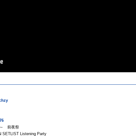
ichzy
76
00～ 前夜祭
ETLIST Listening Party