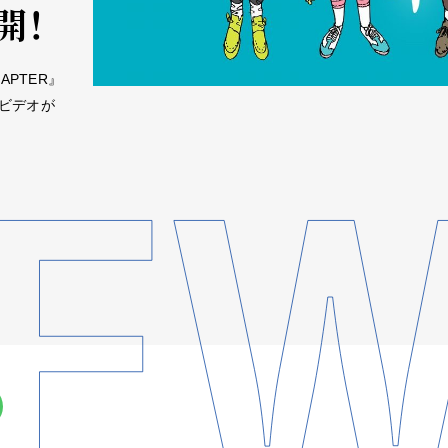
開！
APTER』
ックビデオが