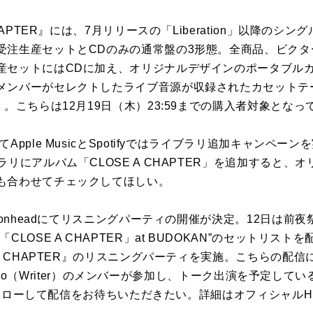
APTER』には、7月リリースの「Liberation」以降のシ
受注生産セットとCDのみの通常盤の3形態。全商品、ビク
産セットにはCDに加え、オリジナルデザインのポータブル
メンバーがセレクトしたライブ音源が収録されたカセットテ
）。こちらは12月19日（木）23:59までの購入者対象とな
ple MusicとSpotifyではライブラリ追加キャンペーン
ラリにアルバム「CLOSE A CHAPTER」を追加すると、
も合わせてチェックしてほしい。
ionheadにてリスニングパーティの開催が決定。12日は前
LOSE A CHAPTER」at BUDOKAN”のセットリストを
 A CHAPTER』のリスニングパーティを実施。こちらの配
viano（Writer）のメンバーが参加し、トーク出演を予定している。S
トをフォローして配信をお待ちいただきたい。詳細はオフィシャル