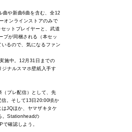
ングル曲や新曲6曲を含む、全12
ターオンラインストアのみで
カセットプレイヤーと、武道
ープが同梱される（本セッ
っているので、気になるファン
を実施中。12月31日までの
オリジナルスマホ壁紙入手す
夜祭（プレ配信）として、先
配信。そして13日20:00頃か
信にはJQほか、ヤマザキタケ
tationheadの
HPで確認しよう。