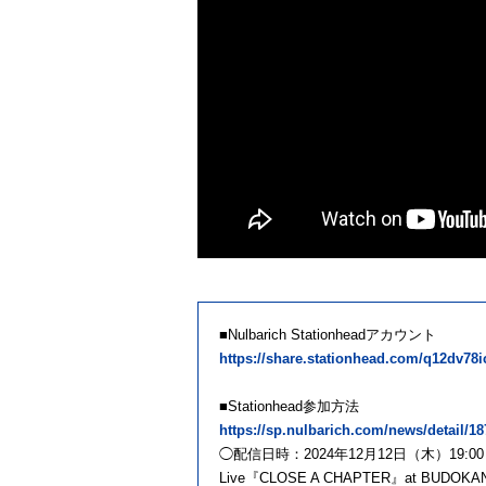
■Nulbarich Stationheadアカウント
https://share.stationhead.com/q12dv78
■Stationhead参加方法
https://sp.nulbarich.com/news/detail/18
◯配信日時：2024年12月12日（木）19:
Live『CLOSE A CHAPTER』at BUDOKAN S