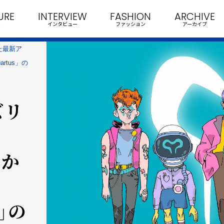
URE
INTERVIEW
FASHION
ARCHIVE
インタビュー
ファッション
アーカイブ
した最新ア
artus」の
ズリ
』か
s」の