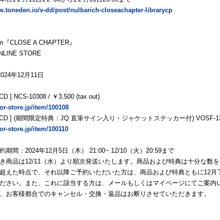
w.toneden.io/v-dd/post/nulbarich-closeachapter-librarycp
um『CLOSE A CHAPTER』
NLINE STORE
024年12月11日
 ] NCS-10308 / ￥3,500 (tax out)
tor-store.jp/item/100108
CD ] (期間限定特典：JQ 直筆サイン入り・ジャケットステッカー付) VOSF-13589 /
tor-store.jp/item/100110
間：2024年12月5日（木） 21:00~ 12/10（火）20:59まで
き商品は12/11（水）より順次発送いたします。商品および特典は十分な数
超えた時点で、それ以降ご予約いただいた方は、商品および特典ともに12月
ださい。また、これに該当する方は、メールもしくはマイページにてご案内
、お客様都合でのキャンセル・交換・返品はお断りさせていただきます。