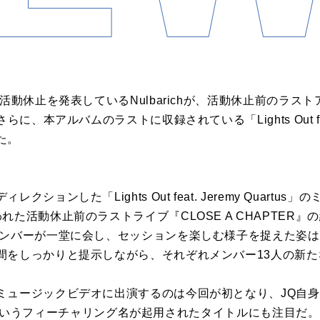
動休止を発表しているNulbarichが、活動休止前のラストア
に、本アルバムのラストに収録されている「Lights Out feat. 
た。
ョンした「Lights Out feat. Jeremy Quartu
れた活動休止前のラストライブ『CLOSE A CHAPTER
メンバーが一堂に会し、セッションを楽しむ様子を捉えた姿は
間をしっかりと提示しながら、それぞれメンバー13人の新
ュージックビデオに出演するのは今回が初となり、JQ自身
tus」というフィーチャリング名が起用されたタイトルにも注目だ。