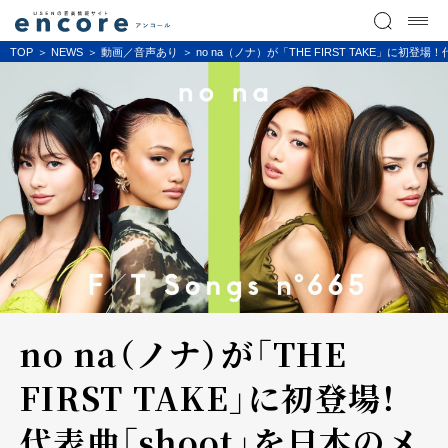
TOP
NEWS
動画／音声あり
no na（ノナ）が「THE FIRST TAKE」に初
no na（ノナ）が「THE
FIRST TAKE」に初登場！
代表曲「shoot」を日本のメ