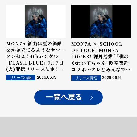
開催！
MON7A 新曲は夏の衝動
MON7A × SCHOOL
をかき立てるようなサマー
OF LOCK! MON7A
アンセム！ 4thシングル
LOCKS! 課外授業「『僕の
「FLASH BLUE」 7月7日
かわい子ちゃん』吹奏楽部
(火)配信リリース決定！ ジ
コラボ〜オレとみんなでア
ャケット写真公開！
ンサンブル♪〜」プロ演奏
2026.06.19
2026.06.16
リリース情報
リリース情報
者による壮大で感動的な参
考音源公開！
一覧へ戻る