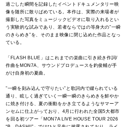
過ごした瞬間を記録したイベントドキュメンタリー映
像を随所に散りばめている。本作は、実際の来場者が
撮影した写真をミュージックビデオに取り入れるとい
う実験的な試みであり、若者ならではの等身大の"一瞬
のきらめき"を、そのまま映像に閉じ込めた作品となっ
ている。
「FLASH BLUE」はこれまでの楽曲に引き続き作詞/
作曲をMON7A、サウンドプロデュースを釣俊輔が手
がけ自身初の夏曲。
"一瞬を刻み込んで守りたい"と歌詞内で綴られている
通り、眩しく過ぎていく一瞬一瞬のきらめきを鮮やか
に焼き付ける、夏の衝動をかき立てるようなサマーア
ンセムに仕上がっており、4月に行われた全国5大都市
を回る初ツアー「MON7A LIVE HOUSE TOUR 2026
“B→DASH!!”」ではひと足先に披露されており、ライ