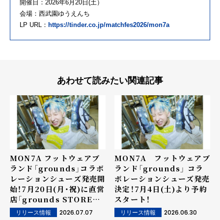
開催日：2026年6月20日(土）
会場：西武園ゆうえんち
LP URL：
https://tinder.co.jp/matchfes2026/mon7a
あわせて読みたい関連記事
MON7A フットウェアブ
MON7A フットウェアブ
ランド「grounds」コラボ
ランド「grounds」 コラ
レーションシューズ発売開
ボレーションシューズ発売
始！7月20日(月・祝)に直営
決定！7月4日(土)より予約
店「grounds STORE
スタート！
004」にてMON7Aが1日
2026.07.07
2026.06.30
リリース情報
リリース情報
店長を務める イベントを