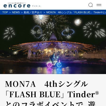
TOP
NEWS
動画／音声あり
MON7A 4thシングル「FLASH BLUE」 T
MON7A 4thシングル
「FLASH BLUE」 Tinder®
とのコラボイベントで、遊