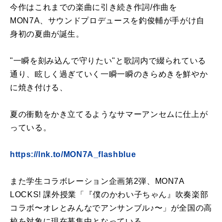
今作はこれまでの楽曲に引き続き作詞/作曲を
MON7A、サウンドプロデュースを釣俊輔が手がけ自
身初の夏曲が誕生。
"一瞬を刻み込んで守りたい"と歌詞内で綴られている
通り、眩しく過ぎていく一瞬一瞬のきらめきを鮮やか
に焼き付ける、
夏の衝動をかき立てるようなサマーアンセムに仕上が
っている。
https://lnk.to/MON7A_flashblue
また学生コラボレーション企画第2弾、MON7A
LOCKS! 課外授業「『僕のかわい子ちゃん』吹奏楽部
コラボ〜オレとみんなでアンサンブル♪〜」が全国の高
校を対象に現在募集中となっている。