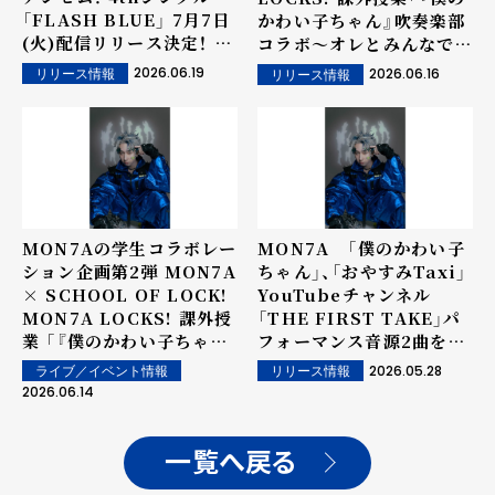
「FLASH BLUE」 7月7日
かわい子ちゃん』吹奏楽部
(火)配信リリース決定！ ジ
コラボ〜オレとみんなでア
ャケット写真公開！
ンサンブル♪〜」プロ演奏
2026.06.19
2026.06.16
リリース情報
リリース情報
者による壮大で感動的な参
考音源公開！
MON7Aの学生コラボレー
MON7A 「僕のかわい子
ション企画第2弾 MON7A
ちゃん」、「おやすみTaxi」
× SCHOOL OF LOCK!
YouTubeチャンネル
MON7A LOCKS! 課外授
「THE FIRST TAKE」パ
業 「『僕のかわい子ちゃ
フォーマンス音源2曲を6
ん』吹奏楽部コラボ〜オレ
月7日(日)配信リリース決
2026.05.28
ライブ／イベント情報
リリース情報
とみんなでアンサンブル
定！
2026.06.14
♪〜」 今夏開催！全国の高
校吹奏楽部を対象に募集ス
タート！
一覧へ戻る