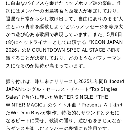
に自由なバイブスを乗せたヒップホップ調の楽曲。作
詞にはメンバーの田島将吾と西洸人が参加しており、
退屈な日常から少し抜け出して、自由にありのまま“人
生という青春を謳歌しよう”というメッセージを等身大
かつ遊び心ある歌詞で表現しています。また、5月8日
(金)にヘッドライナーとして出演する『KCON JAPAN
2026』のM COUNTDOWN SPECIAL STAGEで初披
露することが決定しており、どのようなパフォーマン
スになるのか期待が高まっています。
振り付けは、昨年末にリリースし2025年年間Billboard
JAPANシングル・セールス・チャート“Top Singles
Sales”で首位に輝いたWINTER SINGLE『THE
WINTER MAGIC』のタイトル曲「Present」を手掛け
たWe Dem Boyzが制作。特徴的なサウンドとクセに
なるビートに乗せ、歌詞の通り、遊び心をまじえなが
らダンスを楽しむメンバーの表情にも注目です。