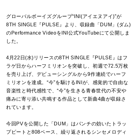
グローバルボーイズグループ“INI(アイエヌアイ)”が
8TH SINGLE『PULSE』より、収録曲「DUM」(ダム)
のPerformance VideoをINI公式YouTubeにて公開しま
した。
4月22日(水)リリースの8TH SINGLE『PULSE』はフ
ラゲ日からハーフミリオンを突破し、初週で72.5万枚
を売り上げ、デビューシングルから9作連続でハーフ
ミリオンを達成。“今”を駆けるINIが、感覚的で自由な
音楽性と時代感性で、“今”を生きる青春世代の不安や
痛みに寄り添い共鳴する作品として新曲4曲が収録さ
れています。
今回PVを公開した「DUM」はパンチの効いたトラッ
プビートと808ベース、繰り返されるシンセメロディ