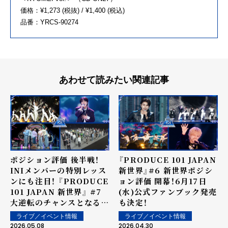
価格：¥1,273 (税抜) / ¥1,400 (税込)
品番：YRCS-90274
あわせて読みたい関連記事
ポジション評価 後半戦！
『PRODUCE 101 JAPAN
INIメンバーの特別レッス
新世界』#6 新世界ポジシ
ンにも注目！ 『PRODUCE
ョン評価 開幕！6月17日
101 JAPAN 新世界』 #7
(水)公式ファンブック発売
大逆転のチャンスとなるベ
も決定！
ネフィットの行方は！？
ライブ／イベント情報
ライブ／イベント情報
2026.05.08
2026.04.30