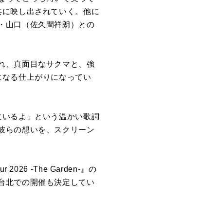
共
に
映し出されていく。他
に
・山口（
佐久間祥朗）
と
の
れ、真面目な
サクマ
と、
強
に
なる仕上
が
り
に
なってい
に
いるよ」
という温かい
歌
詞
彼ら
の
想い
を
、
スクリーン
Tour 2026 -The Garden-』
の
台北で
の
開催も決定してい