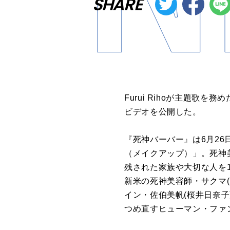
SHARE
Furui
Riho
が
主題
歌
を
務め
ビデオ
を
公開し
た
。
『
死神
バーバー
』
は6月26
（メイクアップ）」。
死神
残され
た
家族や大切な人
を
新米
の
死神
美容師・
サクマ
(
イン・
佐伯
美帆
(
桜井
日
奈子
つめ直
すヒューマン・ファ