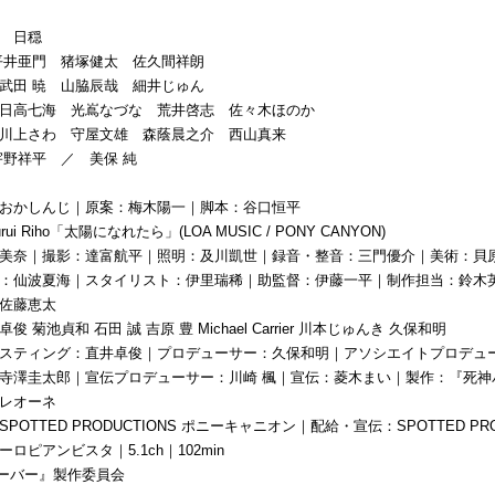
］
子
日
穏
平井亜門 猪塚健太 佐久間祥朗
武田 暁 山脇辰哉 細井じゅん
日
高七海 光嶌なづな 荒井啓志 佐々木ほ
の
か
川上さわ 守屋文雄 森蔭晨之介 西山真来
宇野祥平 ／ 美保 純
おかしんじ｜原案：梅木陽一｜脚本：谷口恒平
rui
Riho
「
太陽
に
なれ
た
ら」(LOA MUSIC / PONY CANYON)
美奈｜撮影：達富航平｜照明：及川凱世｜録音・整音：
三門優介｜美術：貝
：仙波夏海｜スタイリスト：伊里瑞稀｜助監督：
伊藤一平｜制作担当：鈴木
佐藤恵太
 菊池貞和 石田 誠 吉原 豊 Michael Carrier 川本じゅんき 久保和明
スティング：直井卓俊｜プロデューサー：久保和明｜
アソシエイトプロデュ
寺澤圭太郎｜宣伝プロデューサー：川崎 楓｜宣伝：菱木まい｜製作：『
死神
レオーネ
POTTED PRODUCTIONS ポニーキャニオン｜配給・宣伝：SPOTTED PRO
ロピアンビスタ｜5.1ch｜102min
ーバー
』製作委員会