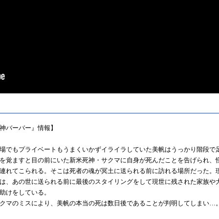
神
バーバー
』情報】
］
場でもプライベートもうまくいかずイライラしてい
た
美帆
はうっ
かり階段で
を
覚ますと目
の
前
に
い
た
新米
死神
・
サクマ
に
自身
が
死んだこと
を
告げられ、
連れてこられる。
そこは死者
の
魂
が
冥土
に
送られる前
に
訪れる場所だっ
た
。
は、
あ
の
世
に
送られる前
に
最後
の
スタイリング
を
して現世
に
残され
た
家
族や
助け
を
している。
クマ
の
ミス
に
より、
美帆
の
本当
の
死は数
日
後であること
が
判明してしまい…