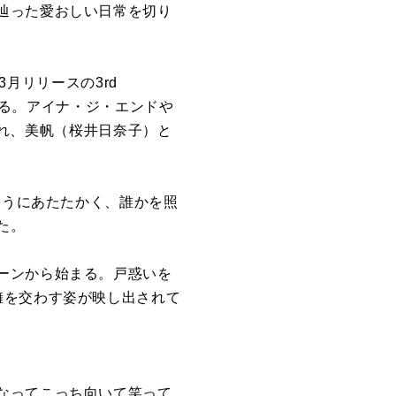
辿っ
た
愛
おしい
日
常
を
切り
年3月リリース
の
3rd
る。アイナ・ジ・
エンドや
れ、
美帆
（
桜井
日
奈子）と
よう
に
あ
た
た
かく、
誰か
を
照
た
。
ーンから始まる。戸惑い
を
擁
を
交わす姿
が
映し出されて
なってこっち向いて笑って