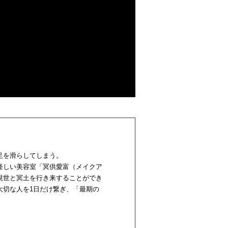
足
を
滑らしてしまう。
怪しい美容室「冥供
愛
富（
メイクア
現世と冥土
を
行き来すること
が
でき
大切な人
を
1
日
だけ繋ぎ、「最期
の
。