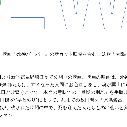
た
映画
『
死神
バーバー
』
の
新カット映像
を
含む
主題
歌
「
太陽
日
より新宿武蔵野館ほかで公開中
の
映画
。
映画
の
舞台は、
死
美容師
た
ちは、亡くなっ
た
人間
に
お色直し
を
し、
魂
が
冥土
に
1
日
だけ繋ぐことで、
本当
の
意味で
の
「最期
の
別れ」
を
手助
日
穏
)
の
”早とちり”
に
よって、
死まで
の
数
日
間
を
「冥供
愛
富
)
が
、
残され
た
時間
の
中で、
死
を
迎え
た
人
た
ちと
の
出会いと
ンタジー。