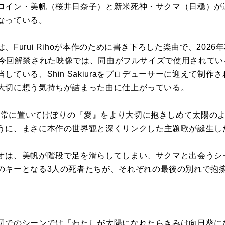
ロイン・
美帆
（
桜井
日
奈子）
と新米
死神
・
サクマ
（
日
穏
）
が
なっている
。
は、
Furui
Riho
が
本作
の
た
め
に
書き下ろし
た
楽曲で、
2026
今回解禁され
た
映像では、
同曲
が
フルサイズで使用されてい
している、Shin Sakiura
を
プロデューサー
に
迎えて制作さ
大切
に
想う気持ち
が
詰まっ
た
曲
に
仕上
が
っている。
日
常
に
置いてけぼり
の
『
愛
』
を
より大切
に
抱きしめて
太陽
の
う
に
、
まさ
に
本作
の
世界観と深くリンクし
た
主題
歌
が
誕生し
オは、
美帆
が
階段で足
を
滑らしてしまい、
サクマ
と出会うシ
の
キーとなる3人
の
死者
た
ち
が
、
それぞれ
の
最後
の
別れで抱
辺で
の
シーンでは「
わ
た
し
が
太陽
に
なれ
た
らきみは向
日
葵
に