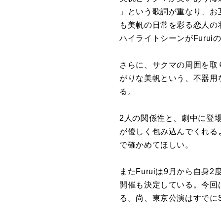
」という
歌
詞
が
重なり、
お
も
美帆
の
日
常
を
彩る恋人
の
ハイライトシーン
が
Furui
さら
に
、
サクマ
の
周囲
を
取
が
りな
美帆
という、
不器用
る。
2人
の
関係性と、劇中
に
登
が
優しく包み込んでくれる
で確かめてほしい。
ま
た
Furui
は9月から自身2度目とな
開催も決定している。今回
る。
尚、東京公演はすで
に