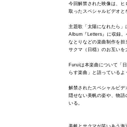
今回解禁され
た
映像は、ヒ
取っ
た
スペシャルビデオと
主題
歌
「
太陽
に
なれ
た
ら」
Album『Letters』
に
収録。
なとりなど
の
楽曲制作
を
担当
サクマ
（
日
穏
）
の
お互い
を
Furui
は本楽曲
に
ついて「
らす楽曲」と語っているよ
解禁され
た
スペシャルビデ
隠せない
美帆
の
姿や、
物語
いる。
美帆
と
サクマ
が
笑いあう海