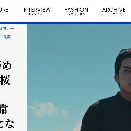
URE
INTERVIEW
FASHION
ARCHIVE
インタビュー
ファッション
アーカイブ
『死神バー
た主題歌
務め
の桜
常
にな