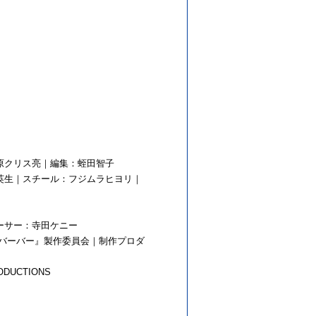
原クリス亮｜編集：蛭田智子
英生｜スチール：フジムラヒヨリ｜
ーサー：寺田ケニー
バーバー
』製作委員会｜
制作プロダ
DUCTIONS