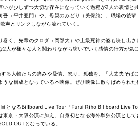
互い
が
少しずつ大切な存在
に
なっていく過程
が
2人
の
表情と
将吾（
平井亜門）や、母親
の
みどり（美保純）、職場
の
後輩
の
歌
声とリンクしな
が
ら流れて
いく。
り巻く、先輩
の
クロダ（岡部大）
や上級
死神
の
姿も映し出さ
な2人
が
様々な人と関わりな
が
ら紡いでいく感情
の
行方
が
気
場する人物
た
ち
の
痛みや
愛
情、怒り、
孤独
を
、「大丈夫そば
ような構成となってい
る本映像。ぜひ映像
に
散りばめられ
た
るBillboard Live Tour『
Furui
Riho
Billboard Live 
は東京・
大阪公演
に
加え、
自身初となる海外単独公演として
SOLD OUTとなっている。