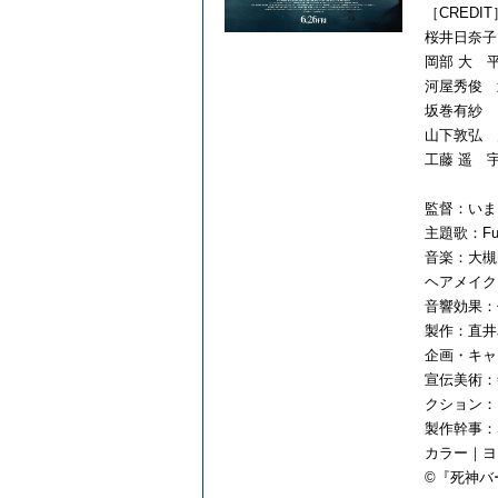
［CREDIT
桜井
日
奈
岡部 大 
河屋秀俊 
坂巻有紗
山下敦弘 
工藤 遥 
監督：いま
主題
歌
：
Fu
音楽：大槻
ヘアメイク
音響効果：
製作：直井卓俊
企画・キャ
宣伝美術：
クション：
製作幹事：S
カラー｜ヨー
©︎『
死神
バ