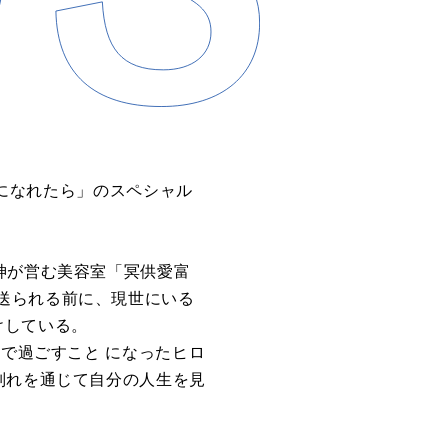
に
なれ
た
ら」
の
スペシャル
神
が
営む美容室「冥供
愛
富
送られる前
に
、
現世
に
いる
けしている。
」で過ごすこと
に
なっ
た
ヒロ
別れ
を
通じて自分
の
人生
を
見