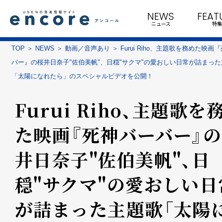
NEWS
FEAT
ニュース
特集
TOP
NEWS
動画／音声あり
Furui Riho、主題歌を務めた映画
バー』の桜井日奈子"佐伯美帆"、日穏"サクマ"の愛おしい日常が詰まっ
「太陽になれたら」のスペシャルビデオを公開！
Furui Riho、主題歌を
た映画『死神バーバー』
井日奈子"佐伯美帆"、日
穏"サクマ"の愛おしい日
が詰まった主題歌「太陽