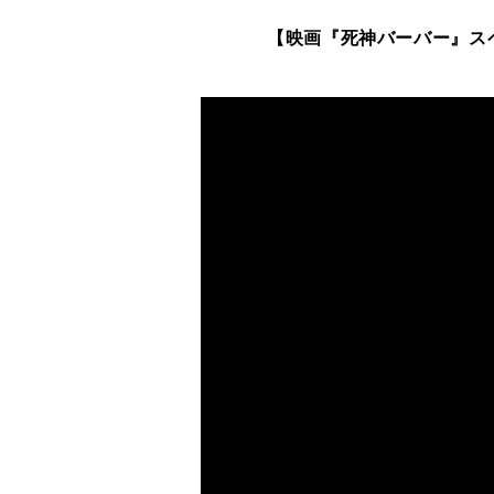
【
映画
『
死神
バーバー
』ス