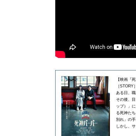
【
映画
『
死
［STORY
ある
日
、
職
そ
の
後、目
ップ）」
に
る
死神
た
ち
別れ」
の
手
しかし、
サ