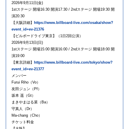
2026年9月11日(金)
1stステージ 開場16:30 開演17:30 / 2ndステージ 開場19:30 開
演20:30
【大阪詳細】
https://www.billboard-live.com/osaka/show?
event_id=ev-21376
【ビルボードライブ東京】（1日2回公演）
2026年9月13日(日)
1stステージ 開場15:00 開演16:00 / 2ndステージ 開場18:00 開
演19:00
【東京詳細】
https://www.billboard-live.com/tokyo/show?
event_id=ev-21377
メンバー
Furui Riho（Vo）
友田ジュン（Pf）
坂本 遥（Gt）
まきやまはる菜（Ba）
守真人（Dr）
Ma-chang（Cho）
チケット料金
【大阪】