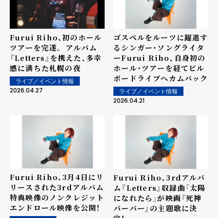
Furui Riho、初のホール
ゴスペルをルーツに躍進す
ツアーを完遂。 アルバム
るシンガー・ソングライタ
『Letters』を携えた、多幸
ーFurui Riho、自身初の
感に満ちた札幌の夜
ホール・ツアーを経てビル
ボードライブへカムバック
ライブ／イベント情報
2026.04.27
ライブ／イベント情報
2026.04.21
Furui Riho、3月4日にリ
Furui Riho、3rdアルバ
リースされた3rdアルバム
ム『Letters』収録曲「太陽
特典映像のノンクレジット
になれたら」が映画『死神
エンドロール映像を公開！
バーバー』の主題歌に決