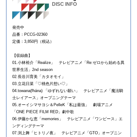
DISC INFO
発売中
品番：PCCG-02360
定価：3,850円（税込）
【収録曲】
01.小林裕介「Realize」 テレビアニメ「Re:ゼロから始める異
世界生活」2nd season
02.長谷川育美「カタオモイ」
03.立花日菜「♡桃色片想い♡」
04.towana(fhána) 「ゆずれない願い」 テレビアニメ「魔法騎
士レイアース」オープニングテーマ
05.オーイシマサヨシ＆PelleK「私は最強」 劇場アニメ
「ONE PIECE FILM RED」劇中歌
06.伊藤かな恵「memories」 テレビアニメ「ワンピース」エ
ンディングテーマ
07.渕上舞「ヒトリノ夜」 テレビアニメ「GTO」オープニン