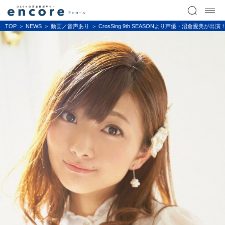
TOP
NEWS
動画／音声あり
CrosSing 9th SEASONより声優・沼倉愛