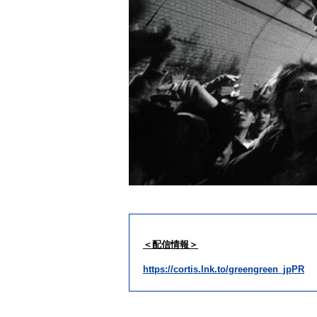
＜配信情報＞
https://
cortis
.lnk.to/greengreen_jpPR