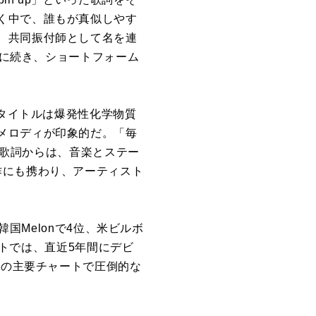
く中で、誰もが真似しやす
、共同振付師として名
を
連
ioN」に続き、ショートフォーム
タイトルは
爆発
性化学物質
メロディが印象
的
だ。「毎
った歌詞からは、音楽とステー
作にも携わり、アーティスト
韓国Melonで4位、米ビルボ
ートでは、直近
5
年間にデビ
外の主要チャートで圧倒
的
な