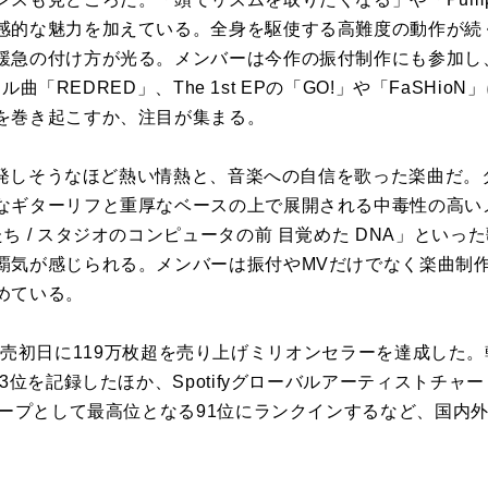
感
的
な
魅力
を
加えている。全身
を
駆使する高難度の動作が続
緩急の付け方が光る。メンバーは今作の振付制作にも参加し
イトル曲「REDRED」、The 1st EPの「GO!」や「FaSH
を
巻き起こすか、注目が集まる。
発
しそう
な
ほど熱い情熱と、音楽への自信
を
歌った楽曲だ。
な
ギターリフと重厚
な
ベースの上で展開される中毒性の高い
ち / スタジオのコンピュータの前 目覚めた DNA」とい
覇気が感じられる。メンバーは振付やMVだけで
な
く楽曲制
めている。
P発売初日に119万枚超
を
売り上げミリオンセラー
を
達成した。
3位
を
記録したほか、Spotifyグローバルアーティストチャ
ループとして最高位と
な
る91位にランクインする
な
ど、国内