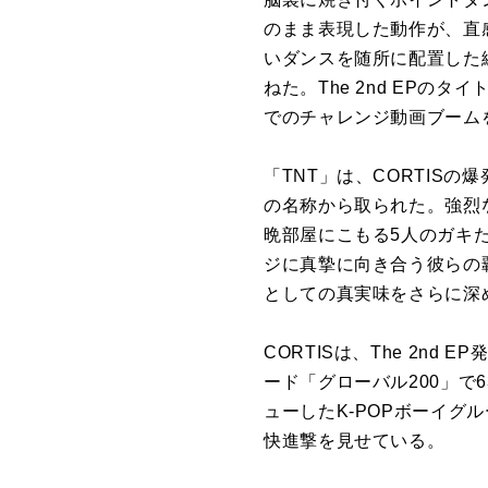
のまま表現した動作が、直
いダンス
を
随所に配置した
ねた。The 2nd EPのタ
でのチャレンジ動画ブーム
「
TNT
」は、
CORTIS
の
爆
の名称から取られた。強烈
晩部屋にこもる
5
人のガキた
ジに真摯に向き合う彼らの
としての真実味
を
さらに深
CORTIS
は、The 2nd E
ード「グローバル200」で6
ューしたK-POPボーイグ
快進撃
を
見せている。