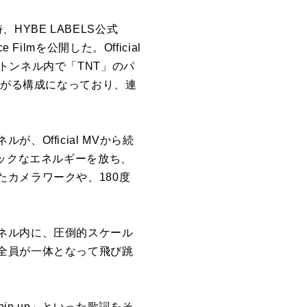
、HYBE LABELS公式
e Film
を
公開
した。Official
トンネル内で「
TNT
」の
パ
と繋がる構成に
な
っており、連
ルが、Official MVから続
ック
な
エネルギー
を
放ち、
たカメラワークや、180度
ネル内に、圧倒
的
スケール
全員が一体と
な
って飛び跳
pin up」といった歌詞
を
そ