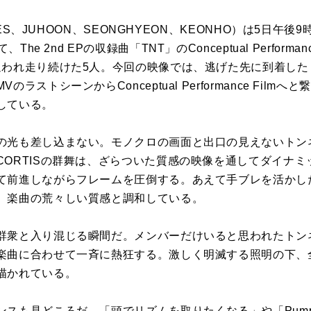
ES、JUHOON、SEONGHYEON、KEONHO）は
5
日午後9時
て、The 2nd EPの収録曲「
TNT
」のConceptual Performanc
追われ走り続けた
5
人。今回の映像では、逃げた先に到着した
のラストシーンからConceptual Performance Filmへ
している。
の光も差し込ま
な
い。モノクロの画面と出口の見え
な
いトンネ
CORTIS
の群舞は、ざらついた質感の映像
を
通してダイナミ
て前進し
な
がらフレーム
を
圧倒する。あえて手ブレ
を
活かし
、楽曲の荒々しい質感と調和している。
群衆と入り混じる瞬間だ。メンバーだけいると思われたトン
楽曲に合わせて一斉に熱狂する。激しく明滅する照明の下、
描かれている。
ンスも見どころだ。「頭でリズム
を
取りたく
な
る」や「Pum