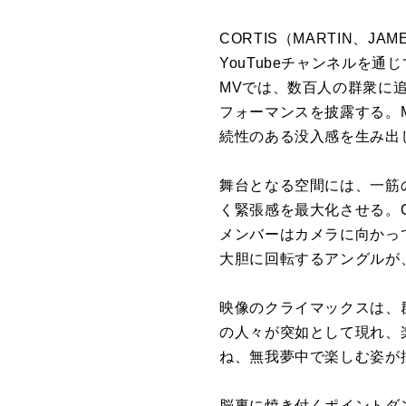
CORTIS
（MARTIN、JAM
YouTubeチャンネル
を
通じ
MVでは、数百人の群衆に
フォーマンス
を
披露する。MV
続性のある没入感
を
生み出
舞台と
な
る空間には、一筋
く緊張感
を
最大化させる。
メンバーはカメラに向かっ
大胆に回転するアングルが
映像のクライマックスは、
の人々が突如として現れ、
ね、無我夢中で楽しむ姿が
脳裏に焼き付くポイントダ