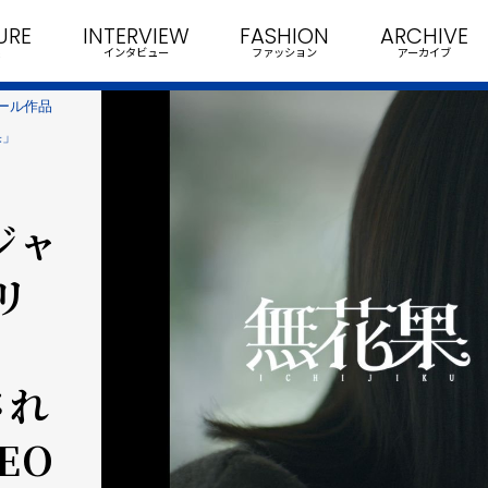
URE
INTERVIEW
FASHION
ARCHIVE
インタビュー
ファッション
アーカイブ
ィール作品
果」
ジャ
リ
され
EO