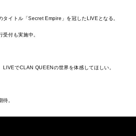
タイトル「Secret Empire」を冠したLIVEとなる。
行受付も実施中。
IVEでCLAN QUEENの世界を体感してほしい。
期待。