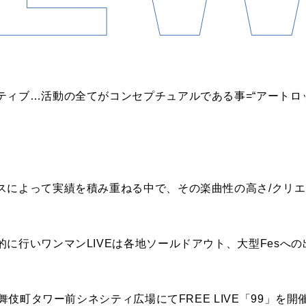
ティブ…活動の全てがコンセプチュアルである事=“アートロッ
スによって実績を積み重ねる中で、その楽曲性の高さ/クリ
に行いワンマンLIVEは各地ソールドアウト、大型Fesへ
伎町タワー前シネシティ広場にてFREE LIVE「99」を開