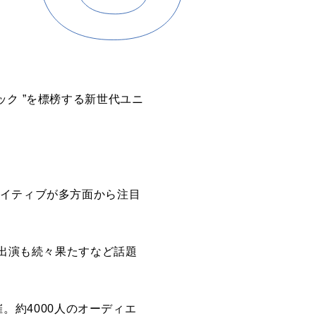
ク ”を標榜する新世代ユニ
エイティブが多方面から注目
の出演も続々果たすなど話題
催。約4000人のオーディエ