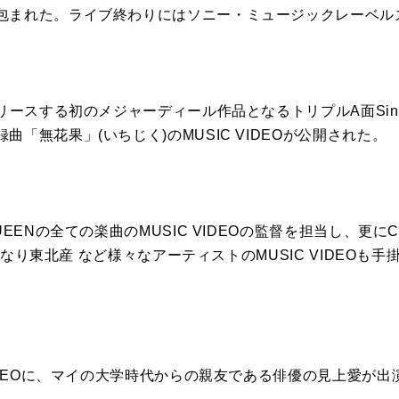
包まれた。ライブ終わりにはソニー・ミュージックレーベル
ースする初のメジャーディール作品となるトリプルA面Single「S
「無花果」(いちじく)のMUSIC VIDEOが公開された。
UEENの全ての楽曲のMUSIC VIDEOの監督を担当し、更にC
、いぎなり東北産 など様々なアーティストのMUSIC VIDEO
VIDEOに、マイの大学時代からの親友である俳優の見上愛が