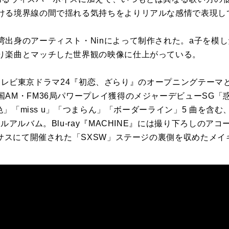
ける境界線の間で揺れる気持ちをよりリアルな感情で表現し
湾出身のアーティスト・Ninによって制作された。a子を模
り楽曲とマッチした世界観の映像に仕上がっている。
E』は、テレビ東京ドラマ24『初恋、ざらり』のオープニングテー
AM・FM36局パワープレイ獲得のメジャーデビューSG「惑
桃色」「miss u」「つまらん」「ボーダーライン」5 曲を含
ルアルバム。Blu-ray『MACHINE』には撮り下ろしのア
キサスにて開催された「SXSW」ステージの裏側を収めたメ