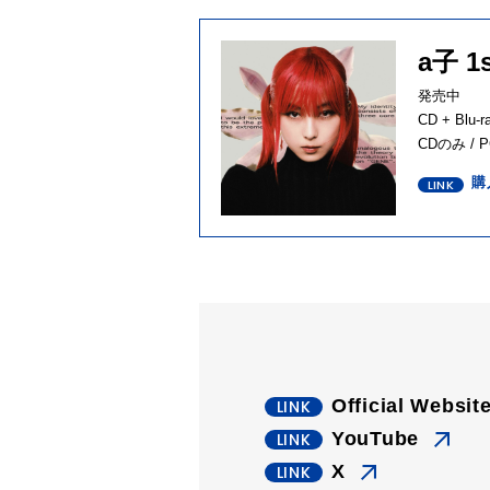
a子 
発売中
CD + Blu
CDのみ / 
購
Official Websit
YouTube
X