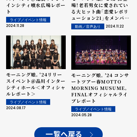
インシティ噴水広場レポー
場！老若男女に愛されてい
ト
る大ヒット曲「恋愛レボリ
ューション21」をメンバー
ライブ／イベント情報
13人で特別なフォーメー
2024.11.28
2024.11.22
動画／音声あり
ションによる一発撮りパフ
ォーマンス！
モーニング娘。'24リリー
モーニング娘。'24 コンサ
スイベント＠品川インター
ートツアー春MOTTO
シティホール＜オフィシャ
MORNING MUSUME。
ルレポート＞
FINAL――オフィシャルライ
ブレポート
ライブ／イベント情報
2024.08.17
ライブ／イベント情報
2024.05.28
一覧へ戻る