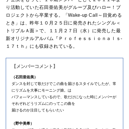
り活動していた石田亜佑美がグループ及びハロー！プ
ロジェクトから卒業する。「Wake-up Call～目覚める
とき」は、昨年１０月２５日に発売されたシングル＜
トリプルＡ面＞で、１１月２７日（水）に発売した最
新オリジナルアルバム『Ｐｒｏｆｅｓｓｉｏｎａｌｓ‐
１７ｔｈ』にも収録されている。
【メンバーコメント】
（石田亜佑美）
ダンスを封じて歌だけでこの曲を届けるスタイルでしたが、常
にリズムを大事にモーニング娘。は
パフォ―マンスしているので、歌だけになった時にメンバーが
それぞれどうリズムにのってこの曲を
届けるのか注目してもらいたい
（野中美希）