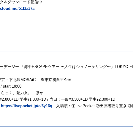
ク＆ダウンロード配信中
nkcloud.mu/51f3a37a
デージー 「海中ESCAPEツアー 〜人生はシュノーケリング〜」TOKYO FI
(火) 東京・下北沢MOSAiC ※東京初自主企画
/ start 19:00
んこらっく、魅力女。 ほか
,800+1D 学生¥1,800+1D / 当日：一般¥3,300+1D 学生¥2,300+1D
t
https://livepocket.jp/e/6y16q
入場順：①LivePocket ②出演者取り置き 