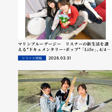
マリンブルーデージー リスナーの新生活を讃
える"ドキュメンタリー・ポップ" 「Life」、4/4リ
リース！5月に記念ライブ「Life! Live!」を実施！
2026.03.31
リリース情報