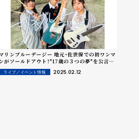
マリンブルーデージー 地元・佐世保での初ワンマ
ンがソールドアウト！"17歳の３つの夢"を公言ど
おり実現させた女子高生バンドの自主制作アル
2025.02.12
ライブ／イベント情報
バムが今夜24時より全国配信スタート！