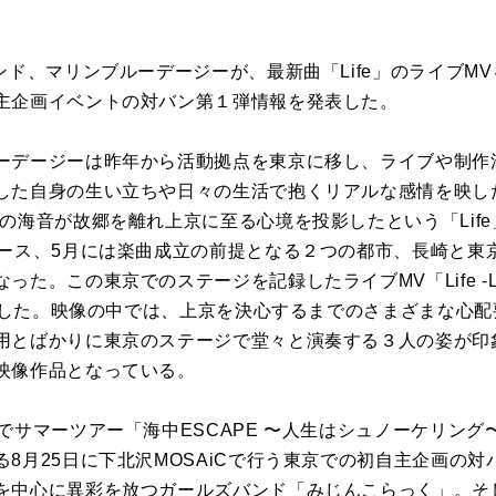
ンド、マリンブルーデージーが、最新曲「Life」のライブMV
主企画イベントの対バン第１弾情報を発表した。
ーデージーは昨年から活動拠点を東京に移し、ライブや制作
した自身の生い立ちや日々の生活で抱くリアルな感情を映し
の海音が故郷を離れ上京に至る心境を投影したという「Lif
ス、5月には楽曲成立の前提となる２つの都市、長崎と東京で「Li
た。この東京でのステージを記録したライブMV「Life -L
公開した。映像の中では、上京を決心するまでのさまざまな心
用とばかりに東京のステージで堂々と演奏する３人の姿が印象的
映像作品となっている。
でサマーツアー「海中ESCAPE 〜人生はシュノーケリン
8月25日に下北沢MOSAiCで行う東京での初自主企画の
を中心に異彩を放つガールズバンド「みじんこらっく」。そ