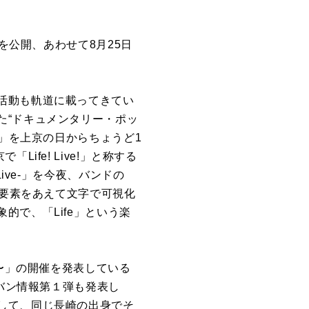
を公開、あわせて8月25日
活動も軌道に載ってきてい
た“ドキュメンタリー・ポッ
e」を上京の日からちょうど1
fe! Live!」と称する
ive-」を今夜、バンドの
配要素をあえて文字で可視化
で、「Life」という楽
グ〜」の開催を発表している
対バン情報第１弾も発表し
して、同じ長崎の出身でそ