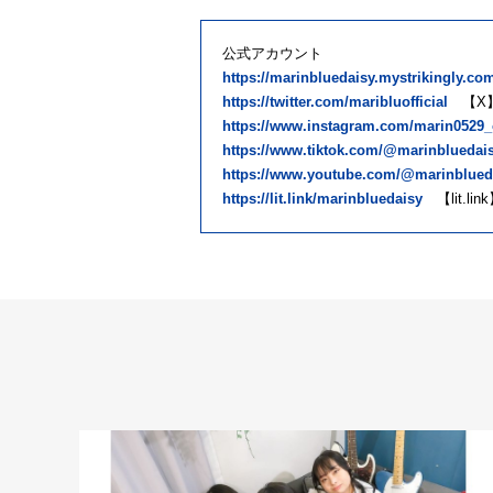
公式アカウント
https://marinbluedaisy.mystrikingly.co
https://twitter.com/maribluofficial
【X
https://www.instagram.com/marin0529_o
https://www.tiktok.com/@marinbluedai
https://www.youtube.com/@marinblued
https://lit.link/marinbluedaisy
【lit.lin