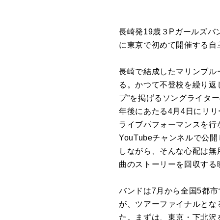
長崎発19歳３Pガールズバ
に東京で初めて開催する自
長崎で結成したマリンブル
る。かつて不登校を繰り返
プ”を掲げるソングライター
年後にあたる4月4日にリリー
ライブパフォーマンスを行なっ
YouTubeチャンネルで
しながら、そんな心配は無
曲のストーリーを回収する
バンドは7月から全国5都市
が、ツアーファイナルとなる
た。まずは、東京・下北沢