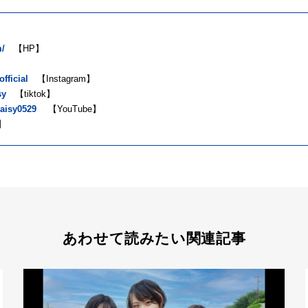
m/
【HP】
】
fficial
【Instagram】
sy
【tiktok】
aisy0529
【YouTube】
k】
あわせて読みたい関連記事