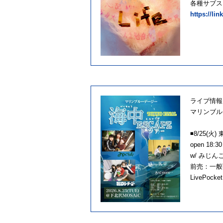
各種サブス
https://li
ライブ情報
マリンブルー
◾️8/25
open 18:30 
w/ みじ
前売：一般¥2
LivePocke