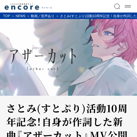
TOP
NEWS
動画／音声あり
さとみ(すとぷり)活動10周年記念！自身が作詞し
さとみ(すとぷり)活動10周
年記念！自身が作詞した新
曲『アザーカット』MV公開