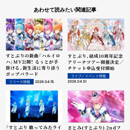
あわせて読みたい関連記事
すとぷりの新曲『ハルイロ
すとぷり、結成10周年記念
ハ』MV公開！ るぅとが手
アリーナツアー開催決定／
掛ける、新生活に寄り添う
チケット申込受付開始
ポップバラード
ライブ／イベント情報
2026.04.01
2026.04.15
リリース情報
『すとぷり 歌ってみたライ
さとみ(すとぷり) 2ndフ