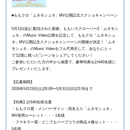
■ももクロ「ムネモシュネ」MV公開記念スクショキャンペーン
5月1日(金)に配信された新曲、ももいろクローバーZ「ムネモシ
ュネ」のMusic Video公開を記念して、ももクロ「ムネモシュ
ネ」MV公開記念スクショキャンペーンの開催が決定！「ムネ
モシュネ」のMusic Videoをフル尺再生して、あなたにとっ
て”記憶に残った”シーンをシェアしてください！
ご参加いただいた方の中から抽選で、豪華特典を計640名様に
プレゼントいたします。
【応募期間】
2026年5月23日(土)20:00〜5月31日(日)23:59まで
【特典】計640名様当選
・ももクロ賞：メンバーサイン・宛名入り「ムネモシュネ」
MV使用ルーレット・・・1名様
・フマキラー賞：どこでもベープコラボ商品４種セット・・・
5名様