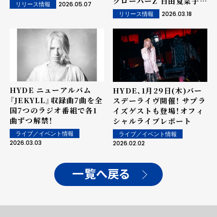
クローバーZ 百田夏菜子が
2026.05.07
リリース情報
特別出演！
2026.03.18
リリース情報
HYDE ニューアルバム
HYDE、1月29日(木)バー
『JEKYLL』収録曲7曲を全
スデーライヴ開催！ サプラ
国7つのラジオ番組で各1
イズゲストも登場！――オフィ
曲ずつ解禁！
シャルライブレポート
ライブ／イベント情報
ライブ／イベント情報
2026.03.03
2026.02.02
一覧へ戻る