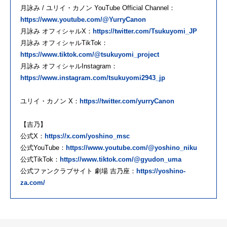
月詠み / ユリイ・カノン YouTube Official Channel：
https://www.youtube.com/@YurryCanon
月詠み オフィシャルX：
https://twitter.com/Tsukuyomi_JP
月詠み オフィシャルTikTok：
https://www.tiktok.com/@tsukuyomi_project
月詠み オフィシャルInstagram：
https://www.instagram.com/tsukuyomi2943_jp
ユリイ・カノン X：
https://twitter.com/yurryCanon
【吉乃】
公式X：
https://x.com/yoshino_msc
公式YouTube：
https://www.youtube.com/@yoshino_niku
公式TikTok：
https://www.tiktok.com/@gyudon_uma
公式ファンクラブサイト 劇場 吉乃座：
https://yoshino-
za.com/