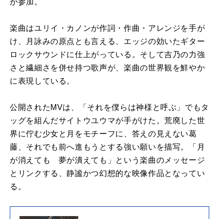
が参加。
楽曲はユリイ・カノンが作詞・作曲・アレンジを手が
け、月詠みの原点とも言える、エッジの効いたギター
ロックサウンドに仕上がっている。そして吉乃の力強
さと繊細さを併せ持つ歌声が、楽曲の世界観を鮮やか
に表現している。
公開されたMVは、「それを僕らは神様と呼ぶ」でもタ
ッグを組んだサイトウユウマが手がけた。荒廃した世
界に佇む少女と月をモチーフに、答えの見えない葛
藤、それでも前へ進もうとする強い願いを描写。「月
が消えても 夢が潰えても」という楽曲のメッセージ
とリンクする、静謐かつ幻想的な映像作品となってい
る。