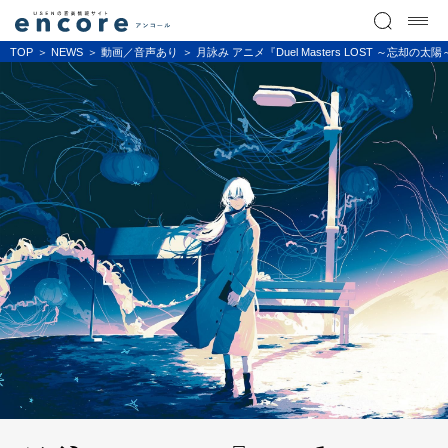
TOP
NEWS
動画／音声あり
月詠み アニメ『Duel Masters LOST ～忘却の