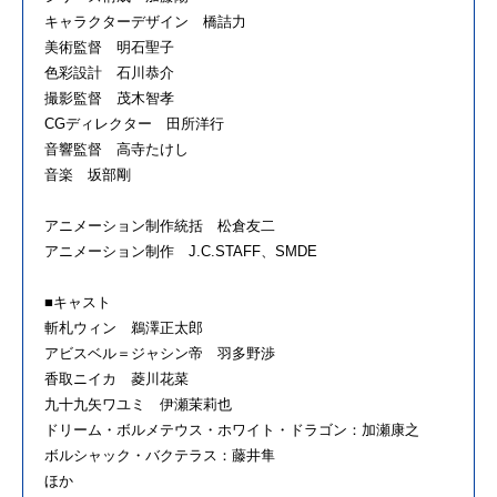
キャラクターデザイン 橋詰力
美術監督 明石聖子
色彩設計 石川恭介
撮影監督 茂木智孝
CGディレクター 田所洋行
音響監督 高寺たけし
音楽 坂部剛
アニメーション制作統括 松倉友二
アニメーション制作 J.C.STAFF、SMDE
■キャスト
斬札ウィン 鵜澤正太郎
アビスベル＝ジャシン帝 羽多野渉
香取ニイカ 菱川花菜
九十九矢ワユミ 伊瀬茉莉也
ドリーム・ボルメテウス・ホワイト・ドラゴン：加瀬康之
ボルシャック・バクテラス：藤井隼
ほか