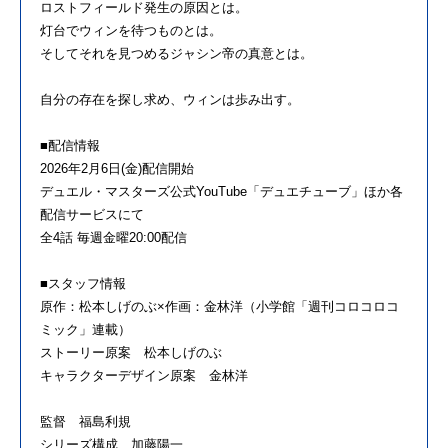
ロストフィールド発生の原因とは。
灯台でウィンを待つものとは。
そしてそれを見つめるジャシン帝の真意とは。
自分の存在を探し求め、ウィンは歩み出す。
■配信情報
2026年2月6日(金)配信開始
デュエル・マスターズ公式YouTube「デュエチューブ」ほか各
配信サービスにて
全4話 毎週金曜20:00配信
■スタッフ情報
原作：松本しげのぶ×作画：金林洋（小学館「週刊コロコロコ
ミック」連載）
ストーリー原案 松本しげのぶ
キャラクターデザイン原案 金林洋
監督 福島利規
シリーズ構成 加藤陽一