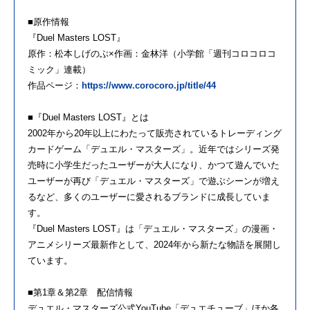
■原作情報
『Duel Masters LOST』
原作：松本しげのぶ×作画：金林洋（小学館「週刊コロコロコ
ミック」連載）
作品ページ：
https://www.corocoro.jp/title/44
■『Duel Masters LOST』とは
2002年から20年以上にわたって販売されているトレーディング
カードゲーム「デュエル・マスターズ」。近年ではシリーズ発
売時に小学生だったユーザーが大人になり、かつて遊んでいた
ユーザーが再び「デュエル・マスターズ」で遊ぶシーンが増え
るなど、多くのユーザーに愛されるブランドに成長していま
す。
『Duel Masters LOST』は「デュエル・マスターズ」の漫画・
アニメシリーズ最新作として、2024年から新たな物語を展開し
ています。
■第1章＆第2章 配信情報
デュエル・マスターズ公式YouTube「デュエチューブ」ほか各