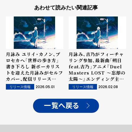
あわせて読みたい関連記事
月詠み ユリイ・カノン、プ
月詠み、吉乃がフィーチャ
ロセカへ「世界の歩き方」
リング参加、最新曲「朔日
書き下ろし 新ボーカリス
feat.吉乃」アニメ『Duel
トを迎えた月詠みがセルフ
Masters LOST ～忘却の
カバー、配信リリース
太陽～』エンディング主題
&MV公開！
歌決定！
2026.05.01
2026.02.08
リリース情報
リリース情報
一覧へ戻る