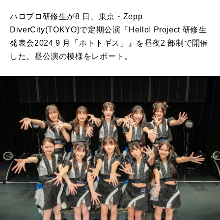
ハロプロ研修生が
8
日、東京・Zepp
DiverCity(TOKYO)で定期公演『
Hello
! Project 研修生
発表会2024 9 月「ホトトギス」』を昼夜
2
部制で開催
した。昼公演の模様をレポート。