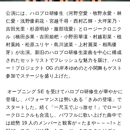
公演には、ハロプロ研修生（河野空愛・牧野永愛・林
仁愛・浅野優莉花・宮越千尋・西村乙輝・大坪茉乃・
吉田光里・杉原明紗・服部琉愛）とロージークロニク
ル（橋田歩果・吉田姫杷・小野田華凜・村越彩菜・植
村葉純・松原ユリヤ・島川波菜・上村麗菜・相馬優
芽）が出演。新旧のハロプロ研修生楽曲を中心に構成
されたセットリストでフレッシュな魅力を届け、ハロ
ー！プロジェクト
OG
の岸本ゆめのと小関舞もゲスト
参加でステージを盛り上げた。
オープニング SE を受けてハロプロ研修生が華やかに
登場し、パフォーマンスは勢いある「きみの登場」で
スタートした。続く「一尺玉でぶっ放せ！」でロージ
ークロニクルも合流し、パワフルに歌い上げた曲中で
は総勢 19 人のメンバーと観客が＜たまや～～～
!
＞と