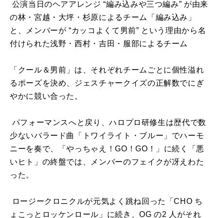
公演当日のヘアアレンジ
“
編み込みや三つ編み
”
が由来
の林・宮越・大坪・杉原によるチーム「編み込み」
と、メンバーが
“
カッコよくて男前
”
という理由から名
付けられた浅野・西村・吉田・服部によるチーム
「クール＆男前」は、それぞれチームごとに個性溢れ
るポーズを決め、ジェスチャークイズの正解数でにぎ
やかに競い合った。
パフォーマンスへと戻り、ハロプロ研修生は歴代で数
少ないバラード曲「トワイライト・ブルー」でハーモ
ニーを奏で、「やっちゃえ！
GO
！
GO
！」に続く「悪
いヒト」の終盤では、メンバーのフェイクが冴えわた
った。
ロージークロニクルが元気よく跳ね回った「
CHO
ち
ょこっとロッケンロール」に続き、
OG
の2 人がそれ