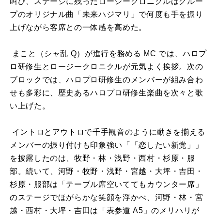
叫び、ステージに残ったロージークロニクルはグルー
プのオリジナル曲「未来ハジマリ」で何度も手を振り
上げながら客席との一体感を高めた。
まこと（シャ乱 Q）が進行を務める MC では、ハロプ
ロ研修生とロージークロニクルが元気よく挨拶。次の
ブロックでは、ハロプロ研修生のメンバーが組み合わ
せも多彩に、歴史あるハロプロ研修生楽曲を次々と歌
い上げた。
イントロとアウトロで千手観音のように動きを揃える
メンバーの振り付けも印象強い「「恋したい新党」」
を披露したのは、牧野・林・浅野・西村・杉原・服
部。続いて、河野・牧野・浅野・宮越・大坪・吉田・
杉原・服部は「テーブル席空いててもカウンター席」
のステージでほがらかな笑顔を浮かべ、河野・林・宮
越・西村・大坪・吉田は「表参道
A5
」のメリハリが