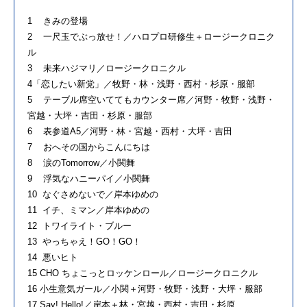
1 きみの登場
2 一尺玉でぶっ放せ！／ハロプロ研修生＋ロージークロニク
ル
3 未来ハジマリ／ロージークロニクル
4「恋したい新党」／牧野・林・浅野・西村・杉原・服部
5 テーブル席空いててもカウンター席／河野・牧野・浅野・
宮越・大坪・吉田・杉原・服部
6 表参道A5／河野・林・宮越・西村・大坪・吉田
7 おへその国からこんにちは
8 涙のTomorrow／小関舞
9 浮気なハニーパイ／小関舞
10 なぐさめないで／岸本ゆめの
11 イチ、ミマン／岸本ゆめの
12 トワイライト・ブルー
13 やっちゃえ！GO！GO！
14 悪いヒト
15 CHO ちょこっとロッケンロール／ロージークロニクル
16 小生意気ガール／小関＋河野・牧野・浅野・大坪・服部
17 Say! Hello!／岸本＋林・宮越・西村・吉田・杉原