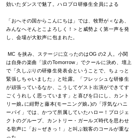
効いたダンスで魅了。ハロプロ研修生全員による
「おへその国からこんにちは」では、牧野が＜なあ、
みんなへそんとこよろしく！＞と威勢よく第一声を発
し、会場が大歓声に包まれた。
MC を挟み、ステージに立ったのは
OG
の2 人。小関
は自身の楽曲「涙の
Tomorrow
」でクールに決め、壇上
で「久しぶりの研修生発表会ということで、ちょっと
緊張しちゃいました」と吐露。「フレッシュな研修生
が頑張っているなか、こうしてゲスト出演ができてす
ごくうれしく思っています」と喜びを口にし、カント
リー娘｡に紺野と藤本
(
モーニング娘｡
)
の「浮気なハニ
ーパイ」では、かつて所属していたハロー！プロジェ
クトのグループ、カントリー・ガールズ時代を思わせ
る歌声に「お～ぜきっ！」と叫ぶ観客のコールが重な
った。