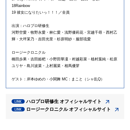
18Rainbow
19 彼女になりたいっ！！！／全員
出演：ハロプロ研修生
河野空愛・牧野永愛・林仁愛・浅野優莉花・宮越千尋・西村乙
輝・大坪茉乃・吉田光里・杉原明紗・服部琉愛
ロージークロニクル
橋田歩果・吉田姫杷・小野田華凜・村越彩菜・植村葉純・松原
ユリヤ・島川波菜・上村麗菜・相馬優芽
ゲスト：岸本ゆめの・小関舞 MC：まこと（シャ乱Q）
ハロプロ研修生 オフィシャルサイト
ロージークロニクル オフィシャルサイト