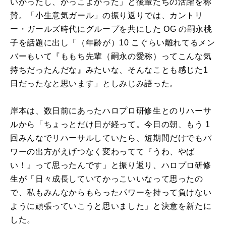
いかったし、かっこよかった」と後輩たちの活躍を称
賛。「小生意気ガール」の振り返りでは、カントリ
ー・ガールズ時代にグループを共にした
OG
の嗣永桃
子を話題に出し「（年齢が）
10
こぐらい離れてるメン
バーもいて『ももち先輩（嗣永の愛称）ってこんな気
持ちだったんだな』みたいな、そんなことも感じた
1
日だったなと思います」としみじみ語った。
岸本は、数日前にあったハロプロ研修生とのリハーサ
ルから「ちょっとだけ日が経って。今日の朝、もう 1
回みんなでリハーサルしていたら、短期間だけでもパ
ワーの出方がえげつなく変わってて『うわ、やば
い！』って思ったんです」と振り返り、ハロプロ研修
生が「日々成⾧していてかっこいいなって思ったの
で、私もみんなからもらったパワーを持って負けない
ように頑張っていこうと思いました」と決意を新たに
した。