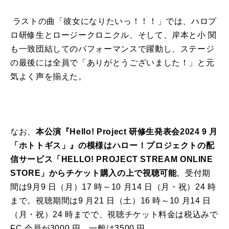
ラストの曲「彼女になりたいっ！！！」では、ハロプ
ロ研修生とロージークロニクル、そして、岸本と小 関
も一致団結してのパフォーマンスで躍動し、ステージ
の最後には全員で「ありがとうございました！」と元
気よく声を揃えた。
なお、
本公演『Hello! Project 研修生発表会2024 9 月
「ホトトギス」』の模様はハロー！プロジェクトの配
信サービス「HELLO! PROJECT STREAM ONLINE
STORE」からチケット購入の上で視聴可能
。受付期
間は
9
月
9
日（月）
17
時～
10
月14 日（月・祝）
24
時
まで。視聴期間は
9
月21 日（土）
16
時～
10
月14 日
（月・祝）
24
時までで、視聴チケット料金は税込みで
FC 会員が3000 円、一般は3500 円。