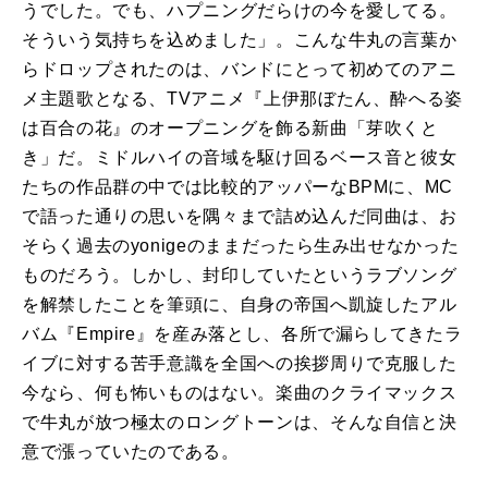
うでした。でも、ハプニングだらけの今を愛してる。
そういう気持ちを込めました」。こんな牛丸の言葉か
らドロップされたのは、バンドにとって初めてのアニ
メ主題歌となる、TVアニメ『上伊那ぼたん、酔へる姿
は百合の花』のオープニングを飾る新曲「芽吹くと
き」だ。ミドルハイの音域を駆け回るベース音と彼女
たちの作品群の中では比較的アッパーなBPMに、MC
で語った通りの思いを隅々まで詰め込んだ同曲は、お
そらく過去のyonigeのままだったら生み出せなかった
ものだろう。しかし、封印していたというラブソング
を解禁したことを筆頭に、自身の帝国へ凱旋したアル
バム『Empire』を産み落とし、各所で漏らしてきたラ
イブに対する苦手意識を全国への挨拶周りで克服した
今なら、何も怖いものはない。楽曲のクライマックス
で牛丸が放つ極太のロングトーンは、そんな自信と決
意で漲っていたのである。