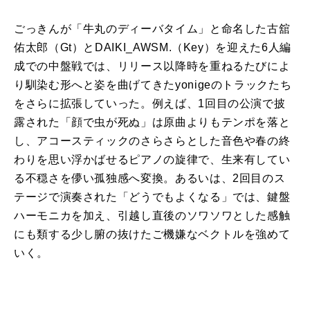
ごっきんが「牛丸のディーバタイム」と命名した古舘
佑太郎（Gt）とDAIKI_AWSM.（Key）を迎えた6人編
成での中盤戦では、リリース以降時を重ねるたびによ
り馴染む形へと姿を曲げてきたyonigeのトラックたち
をさらに拡張していった。例えば、1回目の公演で披
露された「顔で虫が死ぬ」は原曲よりもテンポを落と
し、アコースティックのさらさらとした音色や春の終
わりを思い浮かばせるピアノの旋律で、生来有してい
る不穏さを儚い孤独感へ変換。あるいは、2回目のス
テージで演奏された「どうでもよくなる」では、鍵盤
ハーモニカを加え、引越し直後のソワソワとした感触
にも類する少し腑の抜けたご機嫌なベクトルを強めて
いく。