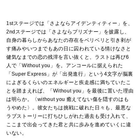
1stステージでは「さよならアイデンティティー」を、
2ndステージでは「さよならプリズナー」を披露し、
自身の暮らしからあなたの存在をベリベリと引き剥が
す痛みやいつまでもあの日に囚われている情けなさと
健気なまでの恋の残滓を言い抜くと、ラストは再び6
人で「Without you」を。アンコールに据えられた
「Super Express」が「出発進行」という4文字が脳裏
によぎるくらいのエネルギーと疾走感に満ちていたこ
とを踏まえれば、「Without you」を最後に置いた理由
は明らか。〈without you 癒えてない傷を隠すのはも
うやめた〉。彼女たちは挑戦に破れた日々も、最悪な
ラブストーリーに打ちひしがれた過去も受け入れて、
ここまで出会ってきた君と共に歩みを進めていくに違
いない。