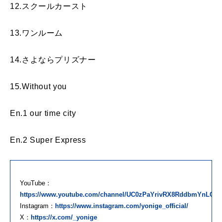
12.スクールカースト
13.ワンルーム
14.さよならプリズナー
15.Without you
En.1 our time city
En.2 Super Express
YouTube：
https://www.youtube.com/channel/UC0zPaYrivRX8RddbmYnLOP
Instagram：
https://www.instagram.com/yonige_official/
X：
https://x.com/_yonige