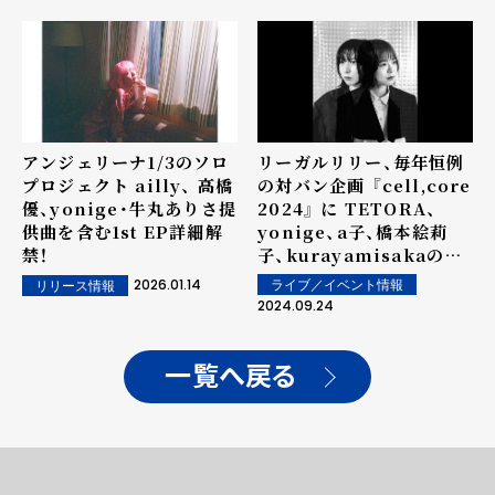
ーク、横浜公演に
yonige。
アンジェリーナ1/3のソロ
リーガルリリー、毎年恒例
プロジェクト ailly、 高橋
の対バン企画 『cell,core
優、yonige・牛丸ありさ提
2024』 に TETORA、
供曲を含む1st EP詳細解
yonige、a子、橋本絵莉
禁！
子、kurayamisakaの出
演が決定！
2026.01.14
ライブ／イベント情報
リリース情報
2024.09.24
一覧へ戻る