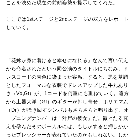
ことを決めた現在の前傾姿勢を提示してくれた。
ここでは1stステージと2ndステージの双方をレポート
していく。
「花嫁が身に着けると幸せになれる」なんて言い伝え
から命名されたという同公演のタイトルにちなみ、ド
レスコードの青色に染まった客席。すると、黒を基調
としたフォーマルな衣装でドレスアップした牛丸あり
さ（Vo,Gt）が、1コードを何重にも重ねていく。遠方
から土器大洋（Gt）のギターが押し寄せ、ホリエマム
（Dr）が掻き回すシンバルもさらさらと鳴り出す。オ
ープニングナンバーは「対岸の彼女」だ。微々たる震
えを孕んだそのボーカルには、もしかすると押しかか
ったプレッシャーが表れていたのかもしれない。しか