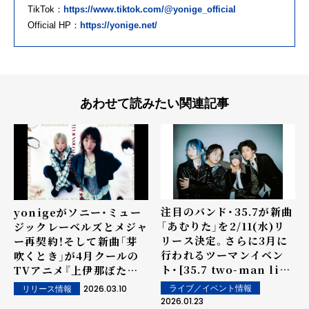
TikTok：
https://www.tiktok.com/@yonige_official
Official HP：
https://yonige.net/
あわせて読みたい関連記事
注目のバンド・35.7が新曲
yonigeがソニー・ミュー
「あむりた」を2/11(水)リ
ジックレーベルズとメジャ
リース決定。さらに3月に
ー再契約！そして新曲「芽
行われるツーマンイベン
吹くとき」が4月クールの
ト・[35.7 two-man live
TVアニメ『上伊那ぼたん、
houi]のゲストバンドを解
酔へる姿は百合の花』OP
2026.03.10
ライブ／イベント情報
リリース情報
禁。大阪公演にミニマムジ
主題歌に決定！
2026.01.23