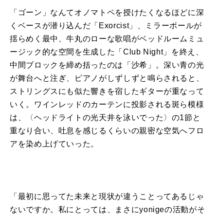
「ゴーン」なんてオノマトペを授けたくなるほどに深
くベースが潜り込んだ「Exorcist」、ミラーボールが
揺らめく最中、牛丸のローな歌唱がベッドルームミュ
ージック的な空間を生成した「Club Night」を終え、
中間ブロックを締め括ったのは「沙希」。深い青の光
が舞台へと注ぎ、ピアノがしずしずと鳴らされると、
ストリングスにも似た響きを宿したギターが重なって
いく。ワインレッドのカーテンに投影される斑ら模様
は、〈ヘッドライトの光天井を泳いでった〉の1節と
重なり合い、吐息を感じるくらいの親密な空気へフロ
アを染め上げていった。
「最初に思ってた未来と現状が違うことってあるじゃ
ないですか。私にとっては、まさにyonigeの活動がそ