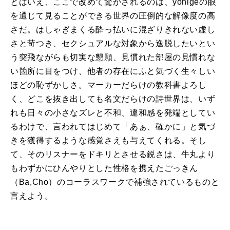
とはいえ、ここで改めて驚かされるのは、yonigeの眼
を通じて見ることができる世界の圧倒的な解像度の高
さだ。はしゃぎまくる酔っ払いに混ざりきれない虚し
さと苛つき、セクシュアルな対象から逸脱したいとい
う突飛ながらも切実な懇願、見慣れた部屋の見慣れな
い箇所に目をつけ、他者の存在にふと気づく生々しい
ほどの恥ずかしさ。マーカーだらけの教科書よろし
く、どこを抜き出しても名文だらけの詩世界は、いず
れも日々の小さなズレと不和、違和感を発端としてい
るわけで、言われてはじめて「あぁ、確かに」と気づ
きを獲得するような感覚さえも与えてくれる。そし
て、そのリスナーをドキリとさせる鋭さは、牛丸より
もわずかにひんやりとした性格を携えたごっきん
（Ba,Cho）のコーラスワークで補強されているものと
言えよう。