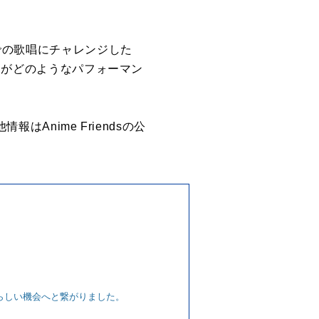
。
語での歌唱にチャレンジした
バーがどのようなパフォーマン
はAnime Friendsの公
。
晴らしい機会へと繋がりました。