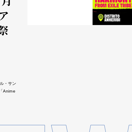
7月
ア
祭
ジル・サン
nime