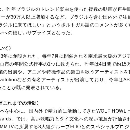
MONYは、昨年ブラジルのトレンド楽曲を使った複数の動画が再生
ォロワーが30万人以上増加するなど、ブラジルを含む国内外で注
ラジルに来てほしい」というポルトガル語のコメントが多く
ンへの嬉しいサプライズとなった。
ついて〉
」は、2003年に創設された、毎年7月に開催される南米最大級の
ウロ市の年間公式行事の1つに数えられ、昨年は4日間で約1
業の出展や、アニメや特撮作品の楽曲を歌うアーティストを
volutionなどの有名アーティストが出演しており、今年はASIA
演することが既に発表されている。
ONYこれまでの活動〉
本を中心に、国内外で精力的に活動してきたWOLF HOWL H
 Awards」では、高い歌唱力とタイ文化への深い敬意が評価され、Be
MMTVに所属する3人組グループFLIOとのスペシャルプロジ