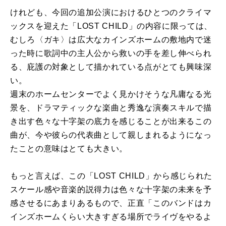
けれども、今回の追加公演におけるひとつのクライマ
ックスを迎えた「LOST CHILD」の内容に限っては、
むしろ〈ガキ〉は広大なカインズホームの敷地内で迷
った時に歌詞中の主人公から救いの手を差し伸べられ
る、庇護の対象として描かれている点がとても興味深
い。
週末のホームセンターでよく見かけそうな凡庸なる光
景を、ドラマティックな楽曲と秀逸な演奏スキルで描
き出す色々な十字架の底力を感じることが出来るこの
曲が、今や彼らの代表曲として親しまれるようになっ
たことの意味はとても大きい。
もっと言えば、この「LOST CHILD」から感じられた
スケール感や音楽的説得力は色々な十字架の未来を予
感させるにあまりあるもので、正直「このバンドはカ
インズホームくらい大きすぎる場所でライヴをやるよ