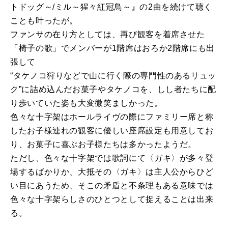
トドッグ～/ミル～猩々紅冠鳥～』の2曲を続けて聴く
ことも叶ったが。
ファンサの在り方としては、再び観客を着席させた
「椅子の歌」でメンバーが1階席はおろか2階席にも出
張して
“タケノコ狩りなどで山に行く際の専門性のあるリュッ
ク”に詰め込んだお菓子やタケノコを、しし者たちに配
り歩いていた姿も大変微笑ましかった。
色々な十字架はホールライヴの際にファミリー席と称
したお子様連れの観客に優しい座席設定も用意してお
り、お菓子に喜ぶお子様たちは多かったようだ。
ただし、色々な十字架では歌詞にて〈ガキ〉が多々登
場するばかりか、大抵その〈ガキ〉は主人公からひど
い目にあうため、そこの矛盾と不条理もある意味では
色々な十字架らしさのひとつとして捉えることは出来
る。