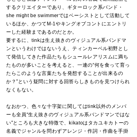
するクリエイターであり、ギターロック系バンド・
she might be swimmerではベーシストとして活動して
いるほか、かつてM-1やキングオブコントにエントリ
ーした経験まであるのだとか。
要するに、tinkは生え抜きのヴィジュアル系バンドマ
ンというわけではないうえ、ティンカーベル初野とし
て発信してきた作品たちもシュールレアリスムに満ち
たものが多いことを考えると、一連の“何を食って育っ
たらこのような言葉たちを発想することが出来るの
か？”という疑問に対する回答らしきものを見つけられ
なくもない。
なおかつ、色々な十字架に関してはtink以外のメンバ
ーも全員“生え抜きのヴィジュアル系バンドマンではな
い”ところも大きな特徴で、kikatoはタカユキカトーの
名義でジャンルを問わずアレンジ・作詞・作曲を手掛