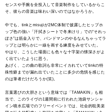
センスや手腕を全投入して音楽制作をしているからこ
そ、彼らの音楽は味わい深いのではなかろうか。
中でも、tinkとmisujiが2MC体制で披露したヒップホ
ップ色の強い「汗拭きシートで冬来けり」での“それっ
ぽさ”は筋金入りで、バンドマンのやるなんちゃってラ
ップとは明らかに一線を画する練度をみせていた。
やはり、こうした場面にも色々な十字架の懐深さがよ
く出ていたように思う。
あげく、この曲の歌詞も非常にイカれていてtinkの特
殊性癖までが漏れ出ていたことに多少の危惧を感じた
のは筆者だけだろうか(笑)。
言葉選びの大胆さという意味では「TAMAKIN」も相
当で、このライヴの1週間前に行われた池袋サンシャ
イン噴水広場でのフリーイベントでは、社会的耽美楽