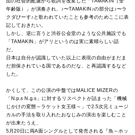
団の社会的配慮から歌詞を改変した「TAMAKIN（全
年齢版）」が演奏され、♪〜TAMAKIN♪の部分は♪〜ラ
クダぴーす♪と歌われていたことも参考のためここに表
記しておきたい。
しかし、逆に言うと渋谷公会堂のような公共施設でも
「TAMAKIN」がアリというのは実に素晴らしい話
だ。
日本は自分が認識していた以上に表現の自由がまだま
だ担保されている国であるのだな、と再認識するなど
した。
かくして、この公演の中盤ではMALICE MIZERの
「N.p.s N.g.s」に対するリスペクトが詰まった「機械
じかけの変態～ラケット女王様～」で2.5次元ミュージ
カルの手法を取り入れたおなじみの演出を楽しむこと
が出来たうえ、
5月20日に両A面シングルとして発売される『魚～ホッ