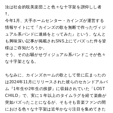
汝は社会的耽美楽団こと色々な十字架を讃仰しし者
†。
今年1月、大手ホームセンター・カインズが運営する
情報サイトにて『カインズの歌を無断で作ったヴィジ
ュアル系バンドに連絡をとってみた』という、なんと
も興味深い記事が掲載されSNS上にてバズった件を皆
様はご存知だろうか。
そう、そのお騒がせヴィジュアル系バンドこそが色々
な十字架となる。
ちなみに、カインズホームの歌として世に広まったの
は2024年11月にリリースされた彼らのセカンドアルバ
ム『1年生や2年生の挨拶』に収録されていた「LOST
CHILD」で、実に１年以上のタイムラグを経て楽曲が
突如バズったことになるが、そもそも音楽ファンの間
における色々な十字架は近年かなり注目を集めてきた