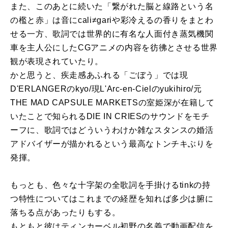
また、このあとに続いた「繋がれた脳と線路という名
の檻と赤」は音にcali≠gariや彩冷えるの香りをまとわ
せる一方、歌詞では世界的に有名な人面付き蒸気機関
車を主人公にしたCGアニメの内容を彷彿とさせる世界
観が表現されていたり。
かと思うと、疾走感あふれる「ごぼう」では現
D'ERLANGERのkyo/現L'Arc-en-Cielのyukihiro/元
THE MAD CAPSULE MARKETSの室姫深が在籍して
いたことで知られるDIE IN CRIESのサウンドをモチ
ーフに、歌詞ではどういうわけか雑なスタンスの婚活
アドバイザーが描かれるという最高なトンチキぶりを
発揮。
もっとも、色々な十字架の全歌詞を手掛けるtinkの持
つ特性についてはこれまでの経歴を知れば多少は腑に
落ちる点があったりもする。
もともと彼はティンカーベル初野の名義で動画配信を