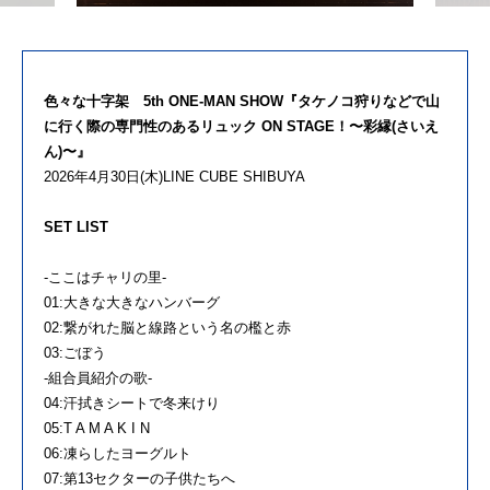
色々な十字架 5th ONE-MAN SHOW『タケノコ狩りなどで山
に行く際の専門性のあるリュック ON STAGE！〜彩縁(さいえ
ん)〜』
2026年4月30日(木)LINE CUBE SHIBUYA
SET LIST
-ここはチャリの里-
01:大きな大きなハンバーグ
02:繋がれた脳と線路という名の檻と赤
03:ごぼう
-組合員紹介の歌-
04:汗拭きシートで冬来けり
05:T A M A K I N
06:凍らしたヨーグルト
07:第13セクターの子供たちへ