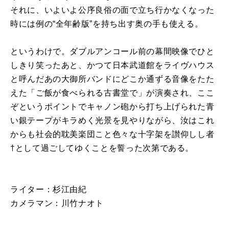
それに、いよいよ公序良俗の面で立ち行かなくなった
時には例の“全年齢版”を持ち出す奥の手も使える。
というわけで。ダブルアンコール前の幕間映像でひと
しきり笑ったあと、かつて日本武道館をライヴハウス
と呼んだあの大御所バンドにどこか通ずる音像をたた
えた「ご飯が食べられる古書堂で」が演奏され、ここ
ぞというポイントでキャノン砲から打ち上げられた青
い銀テープがキラめく光景を見やりながら、汝はこれ
からも社会的耽美楽団こと色々な十字架を讃仰しし者
†として過ごしてゆくことを誓った次第である。
ライター：杉江由紀
カメラマン：川竹ナオト