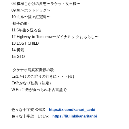
08:機械じかけの変態〜ラケット女王様〜
09:魚〜ホットドッグ〜
10:ミル〜猩々紅冠鳥〜
-椅子の歌-
11:6年生を送る会
12:Highway to Tomorrow〜ダイナミッ クおもらし〜
13:LOST CHILD
14:勇気
15:GTO
-タケナオ写真家撮影の歌-
En1:たけのこ狩りの行きに・・・(仮)
En2:かなり耽美（決定）
W.En:ご飯が食べられる古書堂で
色々な十字架 公式X
https://x.com/kanari_tanbi
色々な十字架 LitlLnk
https://lit.link/kanaritanbi