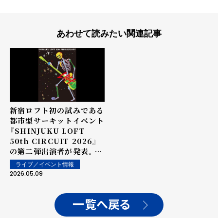
あわせて読みたい関連記事
新宿ロフト初の試みである
都市型サーキットイベント
『SHINJUKU LOFT
50th CIRCUIT 2026』
の第二弾出演者が発表。
umbrella、色々な十字
ライブ／イベント情報
架、Panorama
2026.05.09
Panama Town、
WHITE ASH、
FLAMYNGS、YOWLLが
一覧へ戻る
出演