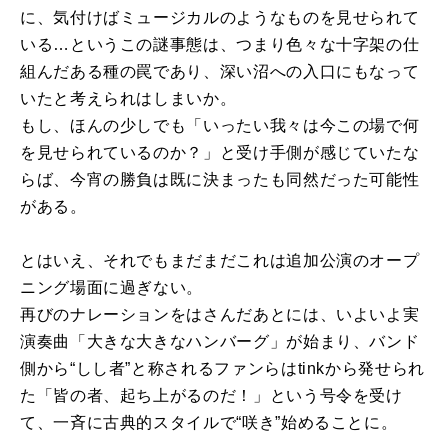
に、気付けばミュージカルのようなものを見せられて
いる…というこの謎事態は、つまり色々な十字架の仕
組んだある種の罠であり、深い沼への入口にもなって
いたと考えられはしまいか。
もし、ほんの少しでも「いったい我々は今この場で何
を見せられているのか？」と受け手側が感じていたな
らば、今宵の勝負は既に決まったも同然だった可能性
がある。
とはいえ、それでもまだまだこれは追加公演のオープ
ニング場面に過ぎない。
再びのナレーションをはさんだあとには、いよいよ実
演奏曲「大きな大きなハンバーグ」が始まり、バンド
側から“しし者”と称されるファンらはtinkから発せられ
た「皆の者、起ち上がるのだ！」という号令を受け
て、一斉に古典的スタイルで“咲き”始めることに。