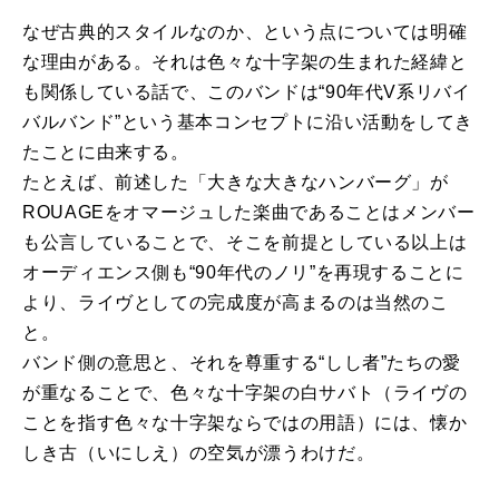
なぜ古典的スタイルなのか、という点については明確
な理由がある。それは色々な十字架の生まれた経緯と
も関係している話で、このバンドは“90年代V系リバイ
バルバンド”という基本コンセプトに沿い活動をしてき
たことに由来する。
たとえば、前述した「大きな大きなハンバーグ」が
ROUAGEをオマージュした楽曲であることはメンバー
も公言していることで、そこを前提としている以上は
オーディエンス側も“90年代のノリ”を再現することに
より、ライヴとしての完成度が高まるのは当然のこ
と。
バンド側の意思と、それを尊重する“しし者”たちの愛
が重なることで、色々な十字架の白サバト（ライヴの
ことを指す色々な十字架ならではの用語）には、懐か
しき古（いにしえ）の空気が漂うわけだ。