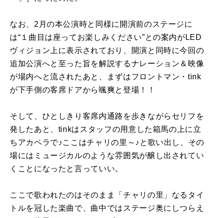
なお、2月の本公演時と同様に開演前のステージに
は“１曲目は座ってお楽しみください”との案内がLED
ヴィジョン上に表示されており、開演と同時に今回の
追加公演へと至った旨を解説するナレーション＆映像
が場内へと流されたあと、まずはフロントマン・tink
が下手側の客席ドアから颯爽と登場！！
そして、ひとしきり客席内通路を歩きながらセリフを
発したあと、tinkはスタッフの用意した箱馬の上に立
ちアカペラで♪ここはチャリの里～♪と歌い出し、その
場にはミュージカルのような雰囲気が醸し出されてい
くことになったと言っていい。
ここで歌われたのはそのまま「チャリの里」なるタイ
トルを冠した楽曲で、曲中ではステージ奥にしつらえ