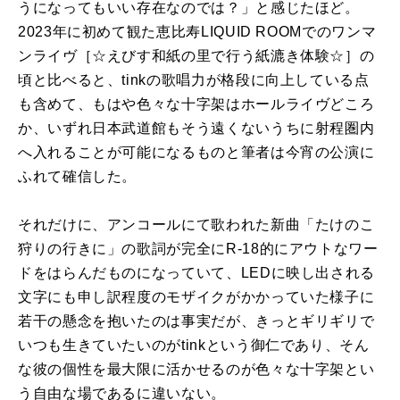
うになってもいい存在なのでは？」と感じたほど。
2023年に初めて観た恵比寿LIQUID ROOMでのワンマ
ンライヴ［☆えびす和紙の里で行う紙漉き体験☆］の
頃と比べると、tinkの歌唱力が格段に向上している点
も含めて、もはや色々な十字架はホールライヴどころ
か、いずれ日本武道館もそう遠くないうちに射程圏内
へ入れることが可能になるものと筆者は今宵の公演に
ふれて確信した。
それだけに、アンコールにて歌われた新曲「たけのこ
狩りの行きに」の歌詞が完全にR-18的にアウトなワー
ドをはらんだものになっていて、LEDに映し出される
文字にも申し訳程度のモザイクがかかっていた様子に
若干の懸念を抱いたのは事実だが、きっとギリギリで
いつも生きていたいのがtinkという御仁であり、そん
な彼の個性を最大限に活かせるのが色々な十字架とい
う自由な場であるに違いない。