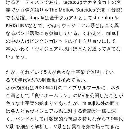
けるアーティストであり、tacato.はナカネタカトの名
義でソロ弾き語りやThe Mellow Suicides(演劇＋音楽)
でも活躍。dagakiは金子タカアキとしてsheeploreや
KRISHNVなどで、やはりヴィジュアル系とは全く異
なるバンド活動にも参加している。くわえて、misuji
の中の人はピンクシガレットのイトウリョウにして、
本人いわく「ヴィジュアル系はほとんど通ってきてな
い」そう。
だが、それでいて5人が色々な十字架で体現してい
る“90年代V系”の解像度は極めて高い。
さかのぼれば2020年4月のエイプリルフールに、ネタ
企画として「良いホームラン」のMVを公開したことが
色々な十字架の始まりであったが、misuji以外の面々
は各人ともヴィジュアル系に対する造詣が一様に深
く、バンドとしては客観的な視点を持ちながら“90年代
V系”を細かく解析し、V系とは異なる畑で培ってきた