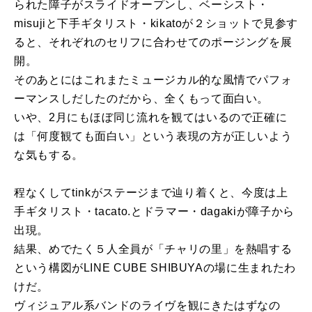
られた障子がスライドオープンし、ベーシスト・
misujiと下手ギタリスト・kikatoが２ショットで見参す
ると、それぞれのセリフに合わせてのポージングを展
開。
そのあとにはこれまたミュージカル的な風情でパフォ
ーマンスしだしたのだから、全くもって面白い。
いや、2月にもほぼ同じ流れを観てはいるので正確に
は「何度観ても面白い」という表現の方が正しいよう
な気もする。
程なくしてtinkがステージまで辿り着くと、今度は上
手ギタリスト・tacato.とドラマー・dagakiが障子から
出現。
結果、めでたく５人全員が「チャリの里」を熱唱する
という構図がLINE CUBE SHIBUYAの場に生まれたわ
けだ。
ヴィジュアル系バンドのライヴを観にきたはずなの