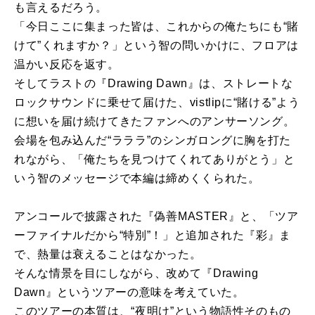
も言えるだろう。
「今日ここに集まった皆は、これからの俺たちにも“賭
けて”くれますか？」という智の問いかけに、フロアは
温かい反応を返す。
そしてラストの『Drawing Dawn』は、ストレートな
ロックサウンドに乗せて届けた、vistlipに“賭ける”よう
に想いを届け続けてきたファンへのアンサーソング。
会場を包み込んだ“ラララ”のシンガロングに胸を打た
れながら、「俺たちを見つけてくれてありがとう」と
いう智のメッセージで本編は締めくくられた。
アンコールで披露された『偽善MASTER』と、「ツア
ーファイナルだから“特別”！」と追加された『彩』ま
で、熱量は衰えることはなかった。
そんな情景を目にしながら、改めて『Drawing
Dawn』というツアーの意味を考えていた。
このツアーの本質は、“夜明け”という物語性そのもの