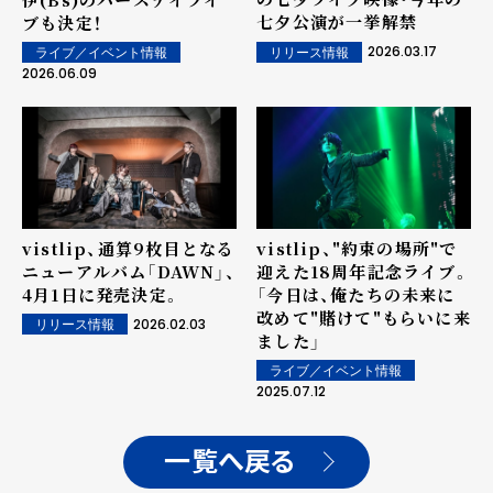
七夕公演が一挙解禁
ブも決定！
2026.03.17
リリース情報
ライブ／イベント情報
2026.06.09
vistlip、通算9枚目となる
vistlip、"約束の場所"で
ニューアルバム「DAWN」、
迎えた18周年記念ライブ。
4月1日に発売決定。
「今日は、俺たちの未来に
改めて"賭けて"もらいに来
2026.02.03
リリース情報
ました」
ライブ／イベント情報
2025.07.12
一覧へ戻る