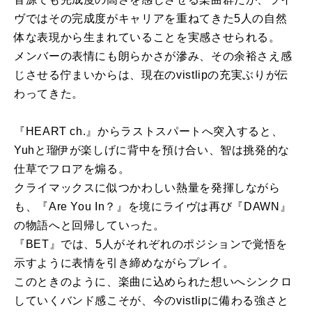
ヴではその完成度がキャリアを重ねてきた5人の自然
体な表現から生まれていることを実感させられる。
メンバーの表情にも朗らかさが滲み、その余裕さえ感
じさせる佇まいからは、現在のvistlipの充実ぶりが伝
わってきた。
『HEART ch.』からラストスパートへ突入すると、
Yuhと瑠伊が楽しげに背中を預け合い、智は挑発的な
仕草でフロアを煽る。
クライマックスに似つかわしい熱量を発揮しながら
も、『Are You In？』を境にライヴは再び『DAWN』
の物語へと回帰していった。
『BET』では、5人がそれぞれのポジションで覚悟を
示すように表情を引き締めながらプレイ。
このときのように、楽曲に込められた想いへシンクロ
していくバンド感こそが、今のvistlipに備わる強さと