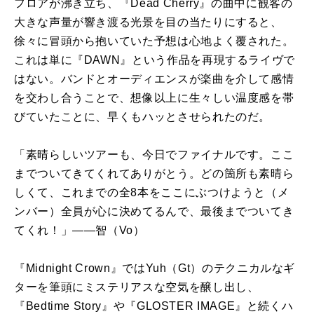
フロアが沸き立ち、『Dead Cherry』の曲中に観客の
大きな声量が響き渡る光景を目の当たりにすると、
徐々に冒頭から抱いていた予想は心地よく覆された。
これは単に『DAWN』という作品を再現するライヴで
はない。バンドとオーディエンスが楽曲を介して感情
を交わし合うことで、想像以上に生々しい温度感を帯
びていたことに、早くもハッとさせられたのだ。
「素晴らしいツアーも、今日でファイナルです。ここ
までついてきてくれてありがとう。どの箇所も素晴ら
しくて、これまでの全8本をここにぶつけようと（メ
ンバー）全員が心に決めてるんで、最後までついてき
てくれ！」――智（Vo）
『Midnight Crown』ではYuh（Gt）のテクニカルなギ
ターを筆頭にミステリアスな空気を醸し出し、
『Bedtime Story』や『GLOSTER IMAGE』と続くハ