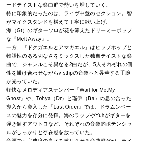
ードテイストな楽曲群で勢いを増していく。
特に印象的だったのは、ライヴ中盤のセクション。智
がマイクスタンドを構えて丁寧に歌い上げ、
海（Gt）のギターソロが花を添えたドリーミーポップ
な『Melt Away』。
一方、『ドクガエルとアマガエル』はヒップホップと
物語性のある切なさをミックスした独自テイストな楽
曲で、ジャンルこそ異なる2曲だが、5人それぞれの個
性を掛け合わせながらvistlipの音楽へと昇華する手腕
が光っていた。
軽快なメロディアスナンバー『Wait for Me,My
Ghost』や、Tohya（Dr）と瑠伊（Ba）の息の合った
導入から突入した『Last Order』では、ドラムンベー
スの魅力を存分に発揮。海のラップやYuhがギターを
弾き倒すアウトロなど、それぞれの音楽的ポテンシャ
ルがしっかりと存在感を放っていた。
音源でも完成度の高さを感じさせる楽曲群だが、ライ