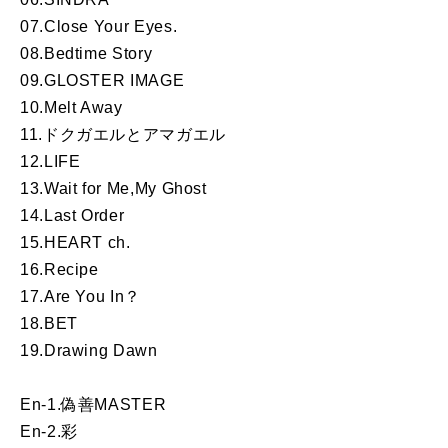
07.Close Your Eyes.
08.Bedtime Story
09.GLOSTER IMAGE
10.Melt Away
11.ドクガエルとアマガエル
12.LIFE
13.Wait for Me,My Ghost
14.Last Order
15.HEART ch.
16.Recipe
17.Are You In？
18.BET
19.Drawing Dawn
En-1.偽善MASTER
En-2.彩