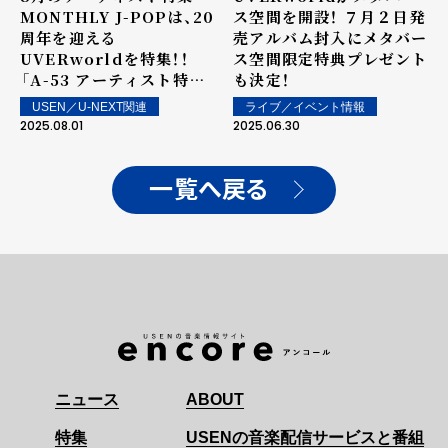
MONTHLY J-POPは、20
ス空間を開設！ ７月２日発
周年を迎える
売アルバム封入にメタバー
UVERworldを特集！！
ス空間限定特典プレゼント
――「A-53 アーティスト特集
も決定！
MONTHLY J-POP」by
USEN／U-NEXT関連
ライブ／イベント情報
USEN
2025.08.01
2025.06.30
一覧へ戻る
ニュース
ABOUT
特集
USENの音楽配信サービスと番組