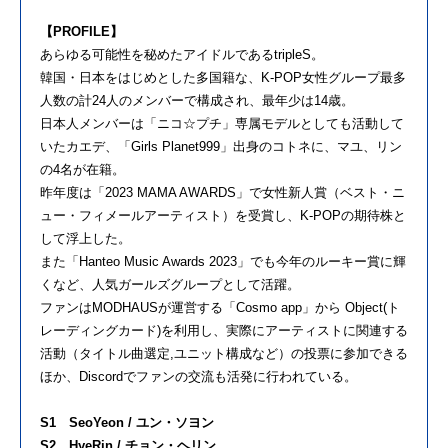
【PROFILE】
あらゆる可能性を秘めたアイドルであるtripleS。
韓国・日本をはじめとした多国籍な、K-POP女性グループ最多
人数の計24人のメンバーで構成され、最年少は14歳。
日本人メンバーは「ニコ☆プチ」専属モデルとしても活動して
いたカエデ、「Girls Planet999」出身のコトネに、マユ、リン
の4名が在籍。
昨年度は「2023 MAMA AWARDS」で女性新人賞（ベスト・ニ
ュー・フィメールアーティスト）を受賞し、K-POPの期待株と
して浮上した。
また「Hanteo Music Awards 2023」でも今年のルーキー賞に輝
くなど、人気ガールズグループとして活躍。
ファンはMODHAUSが運営する「Cosmo app」から Object(ト
レーディングカード)を利用し、実際にアーティストに関連する
活動（タイトル曲選定,ユニット構成など）の投票に参加できる
ほか、Discordでファンの交流も活発に行われている。
S1 SeoYeon / ユン・ソヨン
S2 HyeRin / チョン・ヘリン