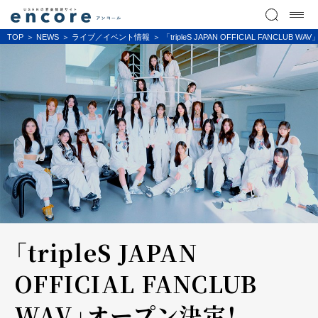
TOP
NEWS
ライブ／イベント情報
「tripleS JAPAN OFFICIAL FANCLUB
「tripleS JAPAN
OFFICIAL FANCLUB
WAV」オープン決定！