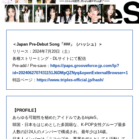
＜Japan Pre-Debut Song「###」（ハッシュ）＞
リリース：2024年7月20日（土）
各種ストリーミング・DLサイトにて配信
Pre-add / Pre-save：
https://paps.grooveforce-jp.com/lp?
id=2024062707431151J6DMpQZNyq&openExternalBrowser=1
特設ページ：
https://www.triples-official.jp/hash/
【PROFILE】
あらゆる可能性を秘めたアイドルであるtripleS。
韓国・日本をはじめとした多国籍な、K-POP女性グループ最多
人数の計24人のメンバーで構成され、最年少は14歳。
日本人メンバーは「ニコ☆プチ」専属モデルとしても活動して