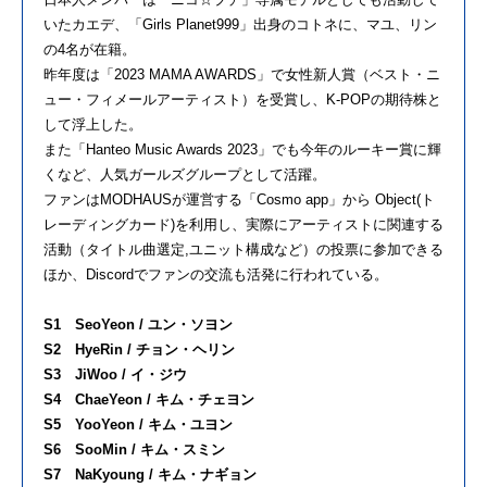
いたカエデ、「Girls Planet999」出身のコトネに、マユ、リン
の4名が在籍。
昨年度は「2023 MAMA AWARDS」で女性新人賞（ベスト・ニ
ュー・フィメールアーティスト）を受賞し、K-POPの期待株と
して浮上した。
また「Hanteo Music Awards 2023」でも今年のルーキー賞に輝
くなど、人気ガールズグループとして活躍。
ファンはMODHAUSが運営する「Cosmo app」から Object(ト
レーディングカード)を利用し、実際にアーティストに関連する
活動（タイトル曲選定,ユニット構成など）の投票に参加できる
ほか、Discordでファンの交流も活発に行われている。
S1 SeoYeon / ユン・ソヨン
S2 HyeRin / チョン・ヘリン
S3 JiWoo / イ・ジウ
S4 ChaeYeon / キム・チェヨン
S5 YooYeon / キム・ユヨン
S6 SooMin / キム・スミン
S7 NaKyoung / キム・ナギョン