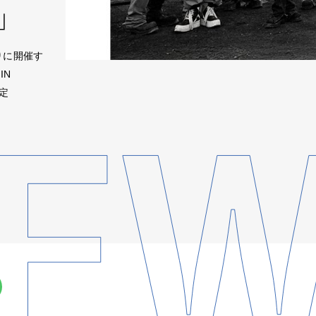
」
りに開催す
IN
定