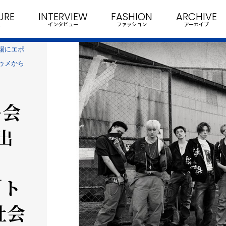
URE
INTERVIEW
FASHION
ARCHIVE
インタビュー
ファッション
アーカイブ
会場にエポ
ゥメから
ー会
出
メ
「ト
社会