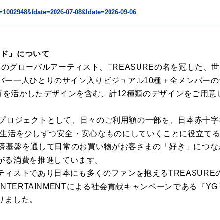
id=1002948&fdate=2026-07-08&ldate=2026-09-06
ード」について
NT所属のグローバルアーティスト、TREASUREの名を冠した
バー一人ひとりのサイン入りビジュアル10種＋全メンバー
ロゴを活かしたデザインを含む、計12種類のデザインをご用意
POSプロジェクトとして、日々のご利用額の一部を、日本赤十
、生活を少しずつ安全・安心なものにしていくことに役立て
の決済基盤を通して日常のお買い物がお客さまの「好き」につ
がる消費を推進しています。
ティストであり日本にも多くのファンを抱えるTREASURE
NTERTAINMENTによる社会貢献キャンペーンである『YG
りました。