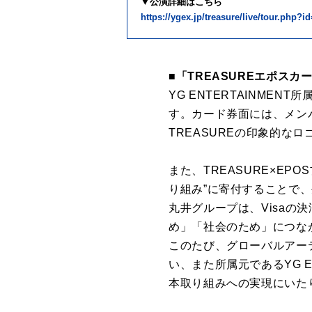
▼公演詳細はこちら
https://ygex.jp/treasure/live/tour.php?
■「TREASUREエポスカ
YG ENTERTAINME
す。カード券面には、メン
TREASUREの印象的な
また、TREASURE×E
り組み”に寄付することで
丸井グループは、Visa
め」「社会のため」につな
このたび、グローバルアー
い、また所属元であるYG E
本取り組みへの実現にいた