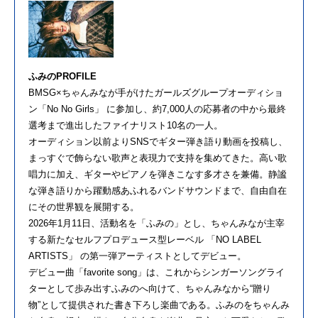
ふみのPROFILE
BMSG×ちゃんみなが手がけたガールズグループオーディショ
ン「No No Girls」 に参加し、約7,000人の応募者の中から最終
選考まで進出したファイナリスト10名の一人。
オーディション以前よりSNSでギター弾き語り動画を投稿し、
まっすぐで飾らない歌声と表現力で支持を集めてきた。高い歌
唱力に加え、ギターやピアノを弾きこなす多才さを兼備。静謐
な弾き語りから躍動感あふれるバンドサウンドまで、自由自在
にその世界観を展開する。
2026年1月11日、活動名を「ふみの」とし、ちゃんみなが主宰
する新たなセルフプロデュース型レーベル 「NO LABEL
ARTISTS」 の第一弾アーティストとしてデビュー。
デビュー曲「favorite song」は、これからシンガーソングライ
ターとして歩み出すふみのへ向けて、ちゃんみなから“贈り
物”として提供された書き下ろし楽曲である。ふみのをちゃんみ