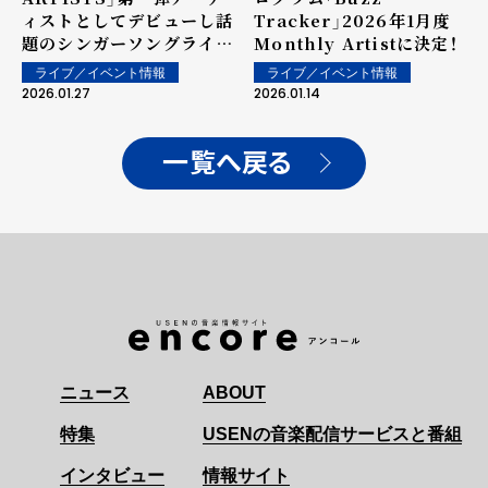
ィストとしてデビューし話
Tracker」2026年1月度
題のシンガーソングライタ
Monthly Artistに決定！
ー・ふみの、渋谷でサプラ
ライブ／イベント情報
ライブ／イベント情報
イズ路上ライブを敢行！前
2026.01.27
2026.01.14
日には「favorite song」
アコースティックPVも公
開！
一覧へ戻る
ニュース
ABOUT
特集
USENの音楽配信サービスと番組
インタビュー
情報サイト