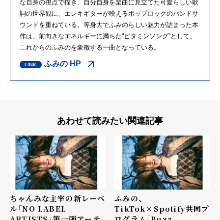
な自身の視点で描き、自分自身を楽曲に見立てた可愛らしい歌
詞の世界観に、エレキギターが映えるポップロックのバンドサ
ウンドを重ねている。等身大でふみのらしい魅力が詰まった本
作は、前向きなエネルギーに満ちた“ビタミンソング”として、
これからのふみのを象徴する一曲となっている。
ふみの HP
あわせて読みたい関連記事
ちゃんみな主宰の新レーベ
ふみの、
ル「NO LABEL
TikTok×Spotify共同プ
ARTISTS」第一弾アーテ
ログラム「Buzz