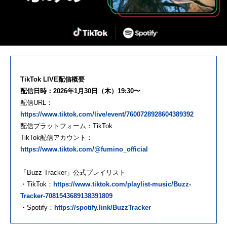
TikTok LIVE配信概要
配信日時：2026年1月30日（木）19:30〜
配信URL：
https://www.tiktok.com/live/event/7600728928604389392
配信プラットフォーム：TikTok
TikTok配信アカウント：
https://www.tiktok.com/@fumino_official
「Buzz Tracker」公式プレイリスト
・TikTok：
https://www.tiktok.com/playlist-music/Buzz-
Tracker-7081543689138391809
・Spotify：
https://spotify.link/BuzzTracker