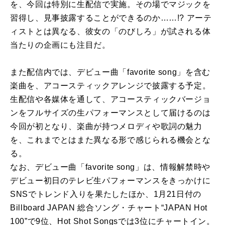
を、今回は特別に生配信で実施。その場でマジックを
習得し、見事披露することができるのか……!? アーテ
ィストとは異なる、彼女の「のびしろ」が試される体
当たりの企画にも注目だ。
また配信内では、デビュー曲「favorite song」を含む
楽曲を、アコースティックアレンジで披露する予定。
生配信や各媒体を通して、アコースティックバージョ
ンをフルサイズの生パフォーマンスとして届けるのは
今回が初となり、楽曲が持つメロディや歌詞の魅力
を、これまでとはまた異なる形で感じられる機会とな
る。
なお、デビュー曲「favorite song」は、情報解禁時や
デビュー初日のテレビ生パフォーマンスをきっかけに
SNSでトレンド入りを果たしたほか、1月21日付の
Billboard JAPAN 総合ソング・チャート“JAPAN Hot
100”で9位、Hot Shot Songsでは3位にチャートイン。