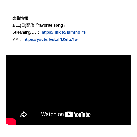
楽曲情報
1/11(日)配信「favorite song」
Streaming/DL：
https://lnk.to/fumino_fs
MV：
https://youtu.be/LrPB5iItzYw