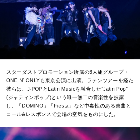
スターダストプロモーション所属の6人組グループ・
ONE N' ONLYも東京公演に出演。ラテンツアーを経た
彼らは、J-POPとLatin Musicを融合した“Jatin Pop”
(ジャティンポップ)という唯一無二の音楽性を披露
し、「DOMINO」「Fiesta」など中毒性のある楽曲と
コール&レスポンスで会場の空気をものにした。