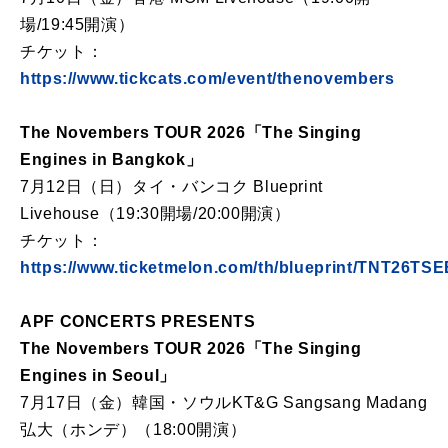
場/19:45開演）
チケット：
https://www.tickcats.com/event/thenovembers
The Novembers TOUR 2026「The Singing
Engines in Bangkok」
7月12日（日）タイ・バンコク Blueprint
Livehouse（19:30開場/20:00開演）
チケット：
https://www.ticketmelon.com/th/blueprint/TNT26TS
APF CONCERTS PRESENTS
The Novembers TOUR 2026「The Singing
Engines in Seoul」
7月17日（金）韓国・ソウルKT&G Sangsang Madang
弘大（ホンデ）（18:00開演）