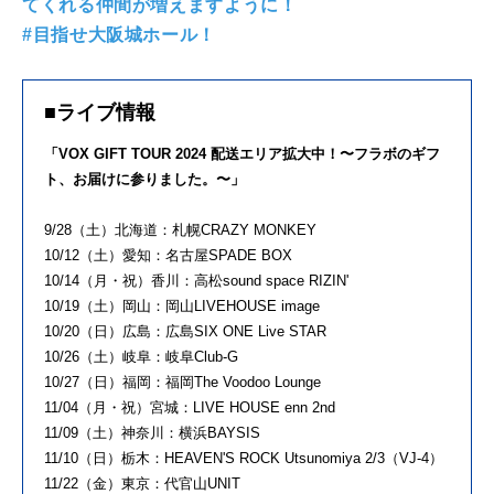
てくれる仲間が増えますように！
#目指せ大阪城ホール！
■ライブ情報
「VOX GIFT TOUR 2024 配送エリア拡大中！〜フラボのギフ
ト、お届けに参りました。〜」
9/28（土）北海道：札幌CRAZY MONKEY
10/12（土）愛知：名古屋SPADE BOX
10/14（月・祝）香川：高松sound space RIZIN'
10/19（土）岡山：岡山LIVEHOUSE image
10/20（日）広島：広島SIX ONE Live STAR
10/26（土）岐阜：岐阜Club-G
10/27（日）福岡：福岡The Voodoo Lounge
11/04（月・祝）宮城：LIVE HOUSE enn 2nd
11/09（土）神奈川：横浜BAYSIS
11/10（日）栃木：HEAVEN'S ROCK Utsunomiya 2/3（VJ-4）
11/22（金）東京：代官山UNIT