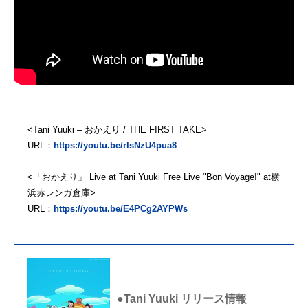
<Tani Yuuki – おかえり / THE FIRST TAKE>
URL：
https://youtu.be/rlsNzU4pua8
<「おかえり」 Live at Tani Yuuki Free Live "Bon Voyage!" at横
浜赤レンガ倉庫>
URL：
https://youtu.be/E4PCg2AYPWs
●Tani Yuuki リリース情報