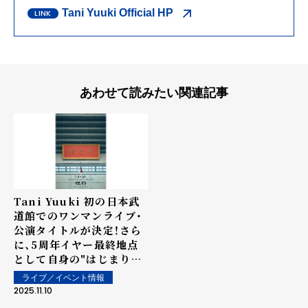
Tani Yuuki Official HP
あわせて読みたい関連記事
Tani Yuuki 初の日本武
道館でのワンマンライブ・
公演タイトルが決定！さら
に、5周年イヤー最終地点
として自身の"はじまりの
地"でのワンマンライブも
ライブ／イベント情報
決定！Tani Yuukiの"はじ
2025.11.10
まりの1曲"「Dear