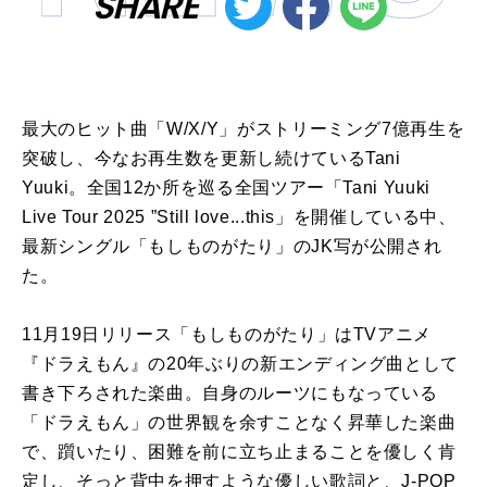
SHARE
最大のヒット曲「W/X/Y」がストリーミング7億再生を
突破し、今なお再生数を更新し続けているTani
Yuuki。全国12か所を巡る全国ツアー「Tani Yuuki
Live Tour 2025 ”Still love...this」を開催している中、
最新シングル「もしものがたり」のJK写が公開され
た。
11月19日リリース「もしものがたり」はTVアニメ
『ドラえもん』の20年ぶりの新エンディング曲として
書き下ろされた楽曲。自身のルーツにもなっている
「ドラえもん」の世界観を余すことなく昇華した楽曲
で、躓いたり、困難を前に立ち止まることを優しく肯
定し、そっと背中を押すような優しい歌詞と、J-POP