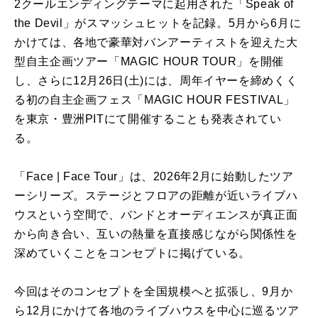
2クールエンディングテーマに起用された「Speak of
the Devil」がスマッシュヒットを記録。5月から6月に
かけては、各地で豪華対バンアーティストを迎えた大
型自主企画ツアー「MAGIC HOUR TOUR」を開催
し、さらに12月26日(土)には、周年イヤーを締めくく
る初の自主企画フェス「MAGIC HOUR FESTIVAL」
を東京・豊洲PITにて開催することも発表されてい
る。
「Face | Face Tour」は、2026年2月に始動したツア
ーシリーズ。ステージとフロアの距離が近いライブハ
ウスという空間で、バンドとオーディエンスが真正面
から向き合い、互いの熱量を直接感じながら関係性を
深めていくことをコンセプトに掲げている。
今回はそのコンセプトを全国規模へと拡張し、9月か
ら12月にかけて各地のライブハウスを中心に巡るツア