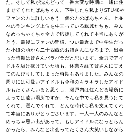
た。そして私が沈んどって一番大変な時期に一緒に住
ませてくれたばあちゃん。下手したら私よりSTU48や
ファンの方に詳しいもう一個の方のばあちゃん。七並
べのランキング上位を牛耳っている親戚たちも、みん
なめっちゃくちゃ全力で応援してくれて本当にありが
とう。最後にファンの皆様、つい最近まで中学生だっ
た小娘の頃から二十四歳のお姉さんになるまで、出会
った時期は皆さんバラバラだと思います。全力でアイ
ドルを駆け抜けていた頃も、休業を経て皆さんに甘え
てのんびりしてしまった時期もありました。みんなの
周りには可愛いアイドルも令和のキラキラしたアイド
ルもたくさんいると思うし、瀬戸内は住んどる場所に
よっては遠い場所ですが、そんな中でも私を見つけて
くれて、選んでくれて、どんな時代も私を支えてくれ
て本当にありがとうございます。一人一人のみんなと
めっちゃ思い出があって。もしアイドルになっとらん
かったら、みんなと出会ってたくさん大笑いしながら