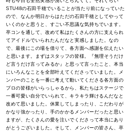
時も今日も全然実感が湧いとらんくて。それぐらい
STU48の石田千穂でいることが当たり前になっていた
ので、なんか明日からはただの石田千穂としてやって
いくのかと思うと、すごい不思議な気持ちでいます。
卒コンを通して、改めて私はたくさんの方に支えられ
てアイドルでいられたんだなと実感しました。なの
で、最後にこの場を借りて、各方面へ感謝を伝えたい
と思います。まずはスタッフの皆様。『無理そうだけ
ど言うだけ言ってみるか』と思って言ったこと、本当
にいろんなことを全部叶えてくださっていました。メ
ンバーのことを一番に考えて動いてくださる各方面の
プロの皆様がいらっしゃるから、私たちはステージで
一番可愛い自分でいられて、キラキラ輝けるんだなと
改めて思いました。休業してしまったり、こだわりが
かなり強かったり、手のかかるメンバーだったと思い
ますが、たくさんの愛を注いでくださって本当にあり
がとうございました。そして、メンバーの皆さん、卒