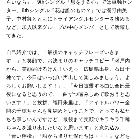
らいなら』、9thシングル『息をする心』では単独セン
ター、8thシングル『花は誰のもの？』では瀧野由美
子、中村舞とともにトライアングルセンターを務める
など、加入以来グループの中心メンバーとして活躍し
てきた。
自己紹介では、「最後のキャッチフレーズいきま
す！」と笑顔で、お決まりのキャッチコピー「瀬戸内
から、笑顔届けるけん！いえっ！広島県出身、石田千
穂です。今日はいっぱい声出して楽しみましょう。よ
ろしくお願いします！」、「今日披露する曲は全部最
後になると思うので、一曲ずつ噛みしめて歌おうと思
います！」と挨拶。福田朱里は、「アイドルパワー全
開の千穂ちゃんを見納めということで、とっても私た
ちも寂しいんですけど、最後まで笑顔でキラキラ千穂
ちゃんを送り出したいなと思います」と意気込み、
『青い檸檬』『船から降りた僕たちは・・・』などを