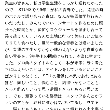
業生の皆さん。私は学生生活をしっかり送れなかった
ので、 STU48での9年半が私の青春でした。遠征の時
のホテルで語り合った夜は、なんか毎回修学旅行みた
いだったし、みんなでいいコンサートを作るために頑
張った時間とか、多忙なスケジュールを励まし合って
乗り越えたり、いろんな土地に行って美味しいご飯を
モリモリ食べたり。世間一般的な青春とは違いました
が、普通の学生がなかなか味わえないような貴重な面
白い青春を、9年半もの間続けられて、本当に幸せで
した。ソロ曲のタイトルらしく、私が未来に続く者た
ちに伝えたいことは、アイドルをしているといいこと
ばかりじゃなくて、 STU の活動に本気であればある
ほど、悔しいこと、悩むこと、納得いかないことも、
きっと辞めたいって思う瞬間もきっとあると思いま
す。でも、頑張っている姿勢は、スタッフさんとかフ
ァンの方とか、絶対に誰かは気づいてるし、見てる
し、悩んだもうちょっと先の未来で報われる出来事が