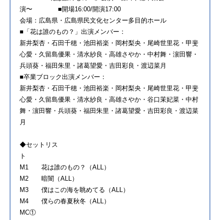
演〜 ■開場16:00/開演17:00
会場：広島県・広島県民文化センター多目的ホール
■「花は誰のもの？」出演メンバー：
新井梨杏・石田千穂・池田裕楽・岡村梨央・尾崎世里花・甲斐
心愛・久留島優果・清水紗良・高雄さやか・中村舞・濵田響・
兵頭葵・福田朱里・諸葛望愛・吉田彩良・渡辺菜月
■卒業ブロック出演メンバー：
新井梨杏・石田千穂・池田裕楽・岡村梨央・尾崎世里花・甲斐
心愛・久留島優果・清水紗良・高雄さやか・谷口茉妃菜・中村
舞・濵田響・兵頭葵・福田朱里・諸葛望愛・吉田彩良・渡辺菜
月
◆セットリス
M1 花は誰のもの？（ALL）
M2 暗闇（ALL）
M3 僕はこの海を眺めてる（ALL）
M4 僕らの春夏秋冬（ALL）
MC①