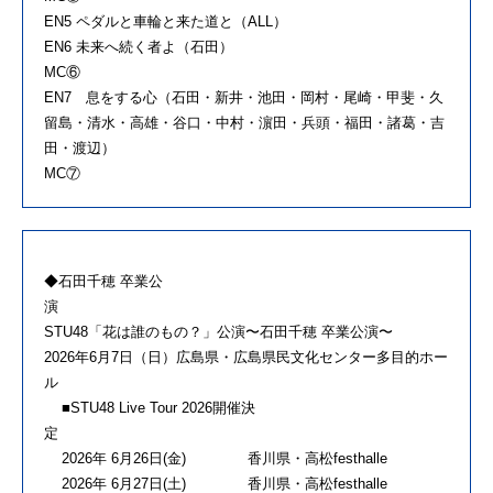
EN5 ペダルと車輪と来た道と（ALL）
EN6 未来へ続く者よ（石田）
MC⑥
EN7 息をする心（石田・新井・池田・岡村・尾崎・甲斐・久
留島・清水・高雄・谷口・中村・濵田・兵頭・福田・諸葛・吉
田・渡辺）
MC⑦
◆石田千穂 卒業公
STU48「花は誰のもの？」公演〜石田千穂 卒業公演〜
2026年6月7日（日）広島県・広島県民文化センター多目的ホー
ル
■STU48 Live Tour 2026開催決
2026年 6月26日(金) 香川県・高松festhalle
2026年 6月27日(土) 香川県・高松festhalle