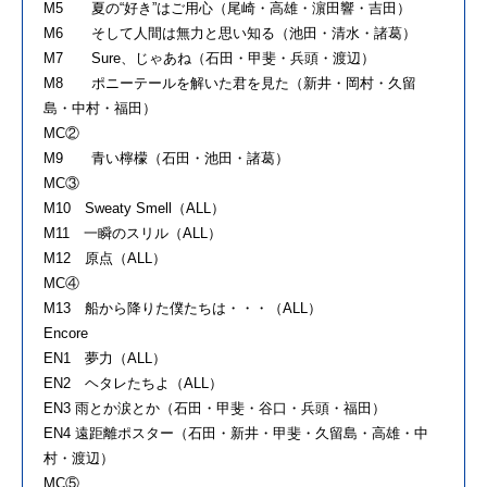
M5 夏の“好き”はご用心（尾崎・高雄・濵田響・吉田）
M6 そして人間は無力と思い知る（池田・清水・諸葛）
M7 Sure、じゃあね（石田・甲斐・兵頭・渡辺）
M8 ポニーテールを解いた君を見た（新井・岡村・久留
島・中村・福田）
MC②
M9 青い檸檬（石田・池田・諸葛）
MC③
M10 Sweaty Smell（ALL）
M11 一瞬のスリル（ALL）
M12 原点（ALL）
MC④
M13 船から降りた僕たちは・・・（ALL）
Encore
EN1 夢力（ALL）
EN2 ヘタレたちよ（ALL）
EN3 雨とか涙とか（石田・甲斐・谷口・兵頭・福田）
EN4 遠距離ポスター（石田・新井・甲斐・久留島・高雄・中
村・渡辺）
MC⑤