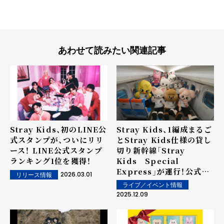
あわせて読みたい関連記事
Stray Kids、初のLINE公
Stray Kids、1編成まるご
式スタンプが、ついにリリ
とStray Kids仕様の貸し
ース！ LINE公式スタンプ
切り新幹線「Stray
ランキング1位を獲得！
Kids Special
Express」が運行！公式キ
2026.03.01
リリース情報
ャラクター"SKZOO"の着
ライブ／イベント情報
ぐるみも登場！
2025.12.09