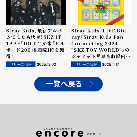
Stray Kids、最新アルバ
Stray Kids、LIVE Blu-
ムでまたも快挙！SKZ IT
ray『Stray Kids Fan
TAPE『DO IT』が米「ビル
Connecting 2024
ボード200」8連続1位を獲
"SKZ TOY WORLD"』の
得！
ジャケット写真＆収録内容
を一挙公開！特設サイトも
2025.12.02
2025.11.17
リリース情報
リリース情報
オープン！
一覧へ戻る