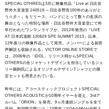
SPECIAL OTHRESは3月に映像作品『Live at 日比谷
野外大音楽堂 240519 ～日比谷野音100年のありがと
う☆彡～』をリリース。バンドにとって数々の名演の
舞台となった特別な場所・日比谷野外大音楽堂にて昨
年行われたワンマンライブが、2012年発売の『LIVE
AT 日本武道館 130629 SPE SUMMIT 2013』以来、
12年振りの映像作品として発売。メンバーによる副音
声解説も収録される。VICTOR ONLINE STOREで
は、2006年の「IDOL」リリース時からSPECIAL
OTHERSの全ジャケットデザインを担当しているジェ
リー鵜飼氏によるオリジナルデザインTシャツとの限
定セットも用意されている。
昨年には、アコースティックプロジェクトSPECIAL
OTHERS ACOUSTICが10周年イヤーを迎え、3rdア
ルバム『ORION』を発売。9ヵ月連続シングルを全て
収録。初回限定盤には「10周年！SOAのMVが全部入