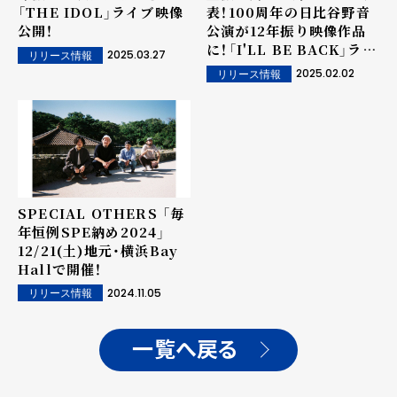
「THE IDOL」ライブ映像
表！100周年の日比谷野音
公開！
公演が12年振り映像作品
に！「I'LL BE BACK」ライ
2025.03.27
リリース情報
ブ映像公開！
2025.02.02
リリース情報
SPECIAL OTHERS 「毎
年恒例SPE納め2024」
12/21(土)地元・横浜Bay
Hallで開催！
2024.11.05
リリース情報
一覧へ戻る