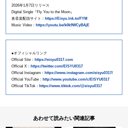
2026年1月7日リリース
Digital Single『Fly You to the Moon』
各音楽配信サイト：
https://Eisyu.lnk.to/FYM
Music Video：
https://youtu.be/k0k9WCyBAjE
●オフィシャルリンク
Official Site：
https://eisyu0317.com
Official X：
https://twitter.com/EISYU0317
Official Instagram：
https://www.instagram.com/eisyu0317/
Official YouTube：
http://www.youtube.com/c/EISYU0317
Official TikTok：
https://www.tiktok.com/@eisyu0317
あわせて読みたい関連記事