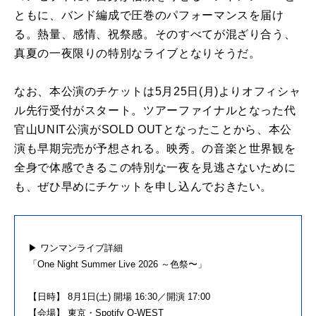
ともに、バンド編成で圧巻のパフォーマンスを届け
る。熱量、感情、祝祭感。そのすべてが混ざり合う、
真夏の一夜限りの特別なライブとなりそうだ。
なお、本公演のチケットは5月25日(月)よりオフィシャ
ル先行受付がスタート。ツアーファイナルとなった代
官山UNIT公演がSOLD OUTとなったことから、本公
演も早期完売が予想される。映秀。の音楽と世界観を
全身で体感できるこの特別な一夜を見逃さないために
も、ぜひ早めにチケットを申し込んでおきたい。
▶ ワンマンライブ詳細
「One Night Summer Live 2026 ～色祭〜」
【日時】 8月1日(土) 開場 16:30／開演 17:00
【会場】 東京・Spotify O-WEST