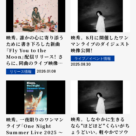
映秀。誰かの心に寄り添う
映秀。 8月に開催したワン
ために書き下ろした新曲
マンライブのダイジェスト
『Fly You to the
映像公開！
Moon』配信リリース！ さ
ライブ／イベント情報
らに、同曲のライブ映像も
2025.08.30
初公開！！！
2026.01.08
リリース情報
映秀。 しなやかに生きる
映秀。一夜限りのワンマン
なら"ほどほど"くらいがち
ライブ「One Night
ょうどいい。軽やかでソウ
Summer Live 2025 ～