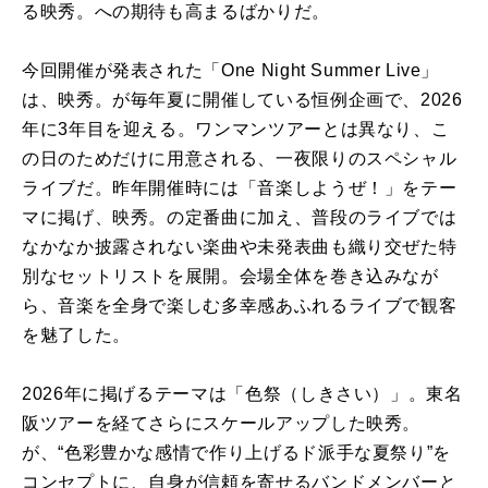
る映秀。への期待も高まるばかりだ。
今回開催が発表された「One Night Summer Live」
は、映秀。が毎年夏に開催している恒例企画で、2026
年に3年目を迎える。ワンマンツアーとは異なり、こ
の日のためだけに用意される、一夜限りのスペシャル
ライブだ。昨年開催時には「音楽しようぜ！」をテー
マに掲げ、映秀。の定番曲に加え、普段のライブでは
なかなか披露されない楽曲や未発表曲も織り交ぜた特
別なセットリストを展開。会場全体を巻き込みなが
ら、音楽を全身で楽しむ多幸感あふれるライブで観客
を魅了した。
2026年に掲げるテーマは「色祭（しきさい）」。東名
阪ツアーを経てさらにスケールアップした映秀。
が、“色彩豊かな感情で作り上げるド派手な夏祭り”を
コンセプトに、自身が信頼を寄せるバンドメンバーと