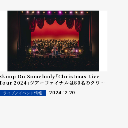
Skoop On Somebody「Christmas Live
Tour 2024」ツアーファイナルは80名のクワイ
アがステージに華を添えた珠玉の一夜。クリスマ
2024.12.20
ライブ／イベント情報
ス当日にはオンライン配信も！