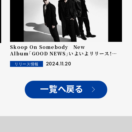
Skoop On Somebody New
Album「GOOD NEWS」いよいよリリース！タ
イトルチューン「GOOD NEWS」のミュージック
2024.11.20
リリース情報
ビデオも公開！
一覧へ戻る