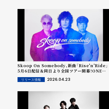
Skoop On Somebody、新曲「Rise'n'Ride」
5月6日配信＆同日より全国ツアー開幕！ONE
VOICE Choir Project始動、全国からゴスペ
2026.04.23
リリース情報
クワイアメンバー募集