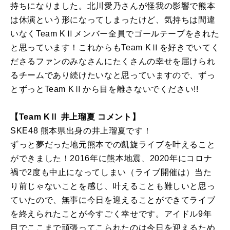
持ちになりました。北川愛乃さんが怪我の影響で熊本
は休演という形になってしまったけど、気持ちは間違
いなくTeam KⅡメンバー全員でゴールテープをきれた
と思っています！これからもTeam KⅡを好きでいてく
ださるファンのみなさんにたくさんの幸せを届けられ
るチームであり続けたいなと思っていますので、ずっ
とずっとTeam KⅡから目を離さないでください!!
【Team KⅡ 井上瑠夏 コメント】
SKE48 熊本県出身の井上瑠夏です！
ずっと夢だった地元熊本での凱旋ライブを叶えること
ができました！2016年に熊本地震、2020年にコロナ
禍で2度も中止になってしまい（ライブ開催は）当た
り前じゃないことを感じ、叶えることも難しいと思っ
ていたので、無事に今日を迎えることができてライブ
を終えられたことが今すごく幸せです。アイドル9年
目でここまで頑張ってこられたのは今日を迎えるため