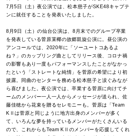
7月5日（土）夜公演では、松本慈子がSKE48キャプテ
ンに就任することを発表いたしました。
8月9日（土）の仙台公演は、8月末でのグループ卒業
を発表している菅原茉椰の故郷凱旋公演に。昼公演の
アンコールでは、2020年に「ソーユートコあるよ
ね？」のカップリング曲としてリリース後、コロナ禍
の影響もあり一度もパフォーマンスしたことがなかっ
たという「ストレートな純情」を菅原の希望により初
披露。同曲のセンターを務める松本慈子と涙ぐみなが
ら喜びました。夜公演では、卒業する菅原に向けてチ
ームのメンバー一人一人からメッセージが送られ、佐
藤佳穂から花束を贈るセレモニーも。菅原は「Team
KⅡは菅原と同じように地方出身のメンバーが多く
て、いろんな夢を持っているメンバーがたくさんいる
ので、これからもTeam KⅡのメンバーを応援してくれ