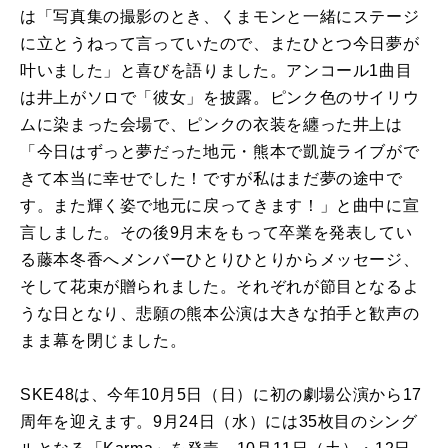
は「写真集の撮影のとき、くまモンと一緒にステージ
に立とうねって言っていたので、またひとつ今日夢が
叶いました」と喜びを語りました。アンコール1曲目
は井上がソロで「彼女」を披露。ピンク色のサイリウ
ムに染まった会場で、ピンクの衣装を纏った井上は
「今日はずっと夢だった地元・熊本で凱旋ライブがで
きて本当に幸せでした！ですが私はまだ夢の途中で
す。また輝く姿で地元に戻ってきます！」と曲中に宣
言しました。その後9月末をもって卒業を発表してい
る藤本冬香へメンバーひとりひとりからメッセージ、
そして花束が贈られました。それぞれが節目となるよ
うな日となり、悲願の熊本公演は大きな拍手と歓声の
まま幕を閉じました。
SKE48は、今年10月5日（日）に初の劇場公演から17
周年を迎えます。9月24日（水）には35枚目のシング