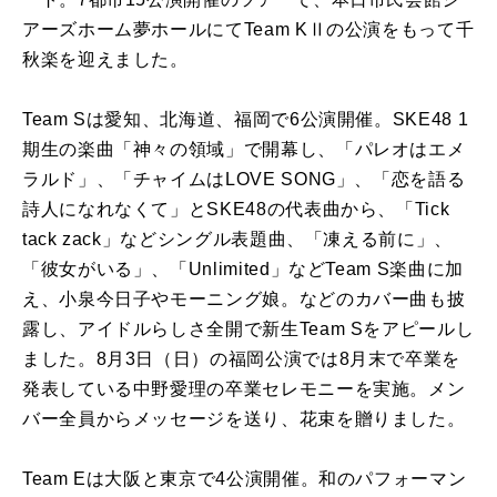
アーズホーム夢ホールにてTeam KⅡの公演をもって千
秋楽を迎えました。
Team Sは愛知、北海道、福岡で6公演開催。SKE48 1
期生の楽曲「神々の領域」で開幕し、「パレオはエメ
ラルド」、「チャイムはLOVE SONG」、「恋を語る
詩人になれなくて」とSKE48の代表曲から、「Tick
tack zack」などシングル表題曲、「凍える前に」、
「彼女がいる」、「Unlimited」などTeam S楽曲に加
え、小泉今日子やモーニング娘。などのカバー曲も披
露し、アイドルらしさ全開で新生Team Sをアピールし
ました。8月3日（日）の福岡公演では8月末で卒業を
発表している中野愛理の卒業セレモニーを実施。メン
バー全員からメッセージを送り、花束を贈りました。
Team Eは大阪と東京で4公演開催。和のパフォーマン