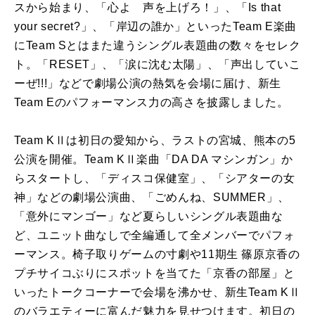
スから始まり、「心よ 声を上げろ！」、「Is that
your secret?」、「岸辺の誰か」といったTeam E楽曲
にTeam Sとはまた違うシングル表題曲の数々をセレク
ト。「RESET」、「涙に沈む太陽」、「声出していこ
ーぜ!!!」などで劇場公演の熱気を会場に届け、新生
Team Eのパフォーマンス力の高さを披露しました。
Team KⅡは初日の愛知から、ラストの宮城、熊本の5
公演を開催。Team KⅡ楽曲「DA DA マシンガン」か
らスタートし、「ディスコ保健室」、「シアターの女
神」などの劇場公演曲、「ごめんね、SUMMER」、
「意外にマンゴー」など夏らしいシングル表題曲な
ど、ユニット曲なしで全編通して全メンバーでパフォ
ーマンス。椅子取りゲームの寸劇や11期生 篠原京香の
プチサイコぶりにスポットを当てた「京香の部屋」と
いったトークコーナーで会場を沸かせ、新生Team KⅡ
のバラエティーに富んだ魅力を見せつけます。初日の