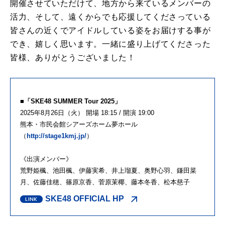
開催させていただけて、地方から来ているメンバーの
活力、そして、遠くからでも応援してくださっている
皆さんの近くでアイドルしている姿をお届けする事が
でき、嬉しく思います。一緒に盛り上げてくださった
皆様、ありがとうございました！
■「SKE48 SUMMER Tour 2025」
2025年8月26日（火） 開場 18:15 / 開演 19:00
熊本・市民会館シアーズホーム夢ホール
（
http://stage1kmj.jp/
）
《出演メンバー》
荒野姫楓、池田楓、伊藤実希、井上瑠夏、奥野心羽、鎌田菜
月、佐藤佳穂、篠原京香、菅原茉椰、藤本冬香、松本慈子
SKE48 OFFICIAL HP