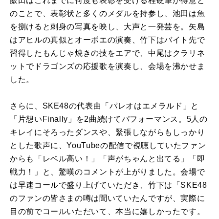
飯田はこれまでに何度も表彰を受ける程硬筆が得意と
のことで、表彰状と多くのメダルを持参し、池田は魚
を捌けると刺身の写真を映し、大声と一発芸を。矢島
はアヒルの真似とオーボエの演奏、竹下はバイト先で
習得したもんじゃ焼きの技をエアで、中尾はクラリネ
ットでドラゴンズの応援歌を演奏し、会場を沸かせま
した。
さらに、SKE48の代表曲「パレオはエメラルド」と
「片想いFinally」を2曲続けてパフォーマンス。5人の
キレイにそろったダンスや、緊張しながらもしっかり
とした歌声に、YouTubeの配信で視聴していたファン
からも「レベル高い！」「声がちゃんと出てる」「即
戦力！」と、驚嘆のコメントが上がりました。会場で
は早速コールで盛り上げていただき、竹下は「SKE48
のファンの皆さまの噂は聞いていたんですが、実際に
目の前でコールいただいて、本当に嬉しかったです。