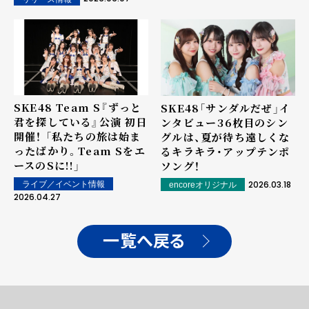
SKE48 Team S『ずっと
SKE48「サンダルだぜ」イ
君を探している』公演 初日
ンタビュー――36枚目のシン
開催！ 「私たちの旅は始ま
グルは、夏が待ち遠しくな
ったばかり。Team Sをエ
るキラキラ・アップテンポ
ースのSに!!」
ソング！
2026.03.18
ライブ／イベント情報
encoreオリジナル
2026.04.27
一覧へ戻る