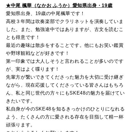
★中尾 楓華（なかお ふうか）愛知県出身・19歳
愛知県出身、19歳の中尾楓華です！
高校３年間は吹奏楽部でクラリネットを演奏していま
した。また、勉強途中ではありますが、古文を読むこ
とも得意です！
最近の趣味は散歩をすることです。他にもお笑い鑑賞
や野球観戦などが好きです！
第一印象では大人しそうと言われることが多いのです
が、実はよく喋ります！
先輩方が繋いできてくださった魅力を大切に受け継ぎ
ながら、現在応援してくださっている皆さんはもちろ
ん、私と同じ世代の方々にもSKE48の魅力を届けてい
きたいです。
私自身が今のSKE48を知るきっかけのひとりになれる
よう、たくさんの方に愛される存在を目指して精一杯
頑張ります。