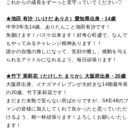
これからの成長をずーっと見守っていてください♡
★池田 有沙（いけだ ありさ）愛知県出身・14歳
中学3年生14歳、ありたんこと池田有沙です！
魚捌けます！バスケ出来ます！好奇心旺盛で、なんで
もやってみるチャレンジ精神あります！！
誰かの自慢の推しになって、笑顔や癒し、感動を与え
られるアイドルになれるよう、毎日頑張ります！
★竹下 茉莉花（たけした まりか）大阪府出身・20歳
大阪府出身、イナズマイレブンが大好きな14期最年長
の20歳、竹下茉莉花です！
まだまだ未熟で至らない所ばかりですが、SKE48のフ
ァンの皆様に加入してくれて良かったと思っていただ
けるよう、精一杯頑張ります！よろしくお願いいたし
ます！