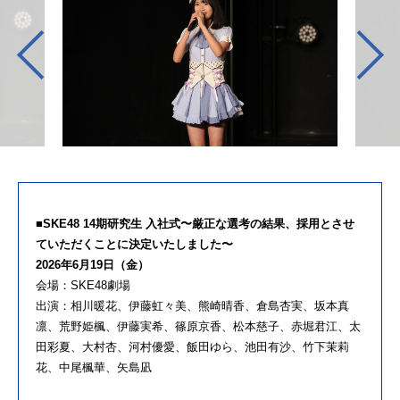
■SKE48 14期研究生 入社式〜厳正な選考の結果、採用とさせ
ていただくことに決定いたしました〜
2026年6月19日（金）
会場：SKE48劇場
出演：相川暖花、伊藤虹々美、熊崎晴香、倉島杏実、坂本真
凛、荒野姫楓、伊藤実希、篠原京香、松本慈子、赤堀君江、太
田彩夏、大村杏、河村優愛、飯田ゆら、池田有沙、竹下茉莉
花、中尾楓華、矢島凪