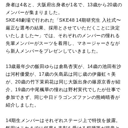
身者は4名と、大阪府出身者が1名で、13歳から20歳の
メンバーが集まりました。
SKE48劇場で行われた「SKE48 14期研究生 入社式〜
厳正な選考の結果、採用とさせていただくことに決定
いたしました〜」では、それぞれのメンバーの憧れる
先輩メンバーがスーツを着用し、マネージャーさなが
ら新人メンバーをプレゼンしていきました。
13歳最年少の飯田ゆらは倉島杏実が、14歳の池田有沙
は河村優愛が、17歳の矢島凪は同じ歳の伊藤虹々美
が、20歳の竹下茉莉花は同じ大阪出身の篠原京香が紹
介。19歳の中尾楓華の憧れは野村実代でしたが仕事で
参加できず、同じ中日ドラゴンズファンの熊崎晴香が
紹介しました。
14期生メンバーはそれぞれステージ上で特技を披露。