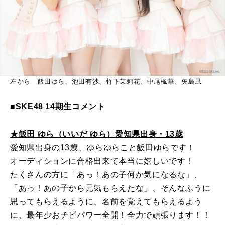
左から 飯田ゆら、池田有沙、竹下茉莉花、中尾楓華、矢島凪
■SKE48 14期生コメント
★飯田 ゆら（いいだ ゆら）愛知県出身・13歳
愛知県出身の13歳、ゆらゆらこと飯田ゆらです！
オーディションに合格出来て本当に嬉しいです！
たくさんの方に「あっ！あの子何か気になるな」、
「あっ！あの子から元気もらえたな」、そんなふうに
思ってもらえるように、名前を覚えてもらえるよう
に、最年少おチビパワー全開！全力で頑張ります！！