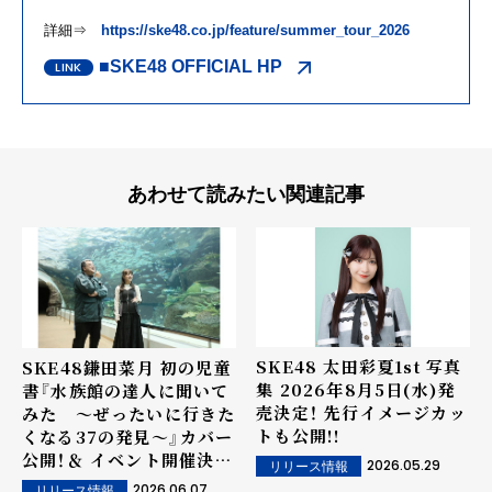
詳細⇒
https://ske48.co.jp/feature/summer_tour_2026
■SKE48 OFFICIAL HP
あわせて読みたい関連記事
SKE48 太田彩夏1st 写真
SKE48鎌田菜月 初の児童
集 2026年8月5日(水)発
書『水族館の達人に聞いて
売決定！ 先行イメージカッ
みた ～ぜったいに行きた
トも公開!!
くなる37の発見～』カバー
公開！＆ イベント開催決
2026.05.29
リリース情報
定!!
2026.06.07
リリース情報