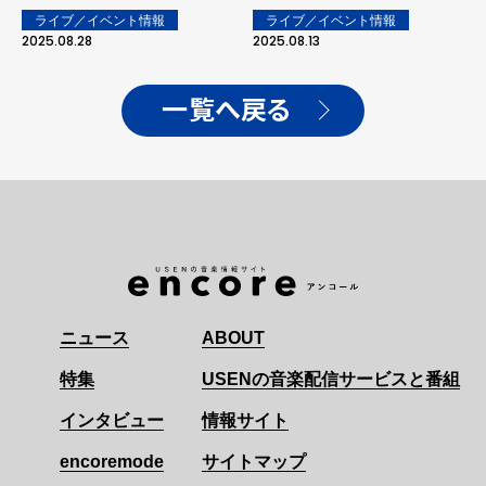
パ企画・上田誠！過去に
メンバーへ「本当におじい
ライブ／イベント情報
ライブ／イベント情報
SixTONESとの"縁"も
ちゃんになってもよろしく
2025.08.28
2025.08.13
ね！」
一覧へ戻る
ニュース
ABOUT
特集
USENの音楽配信サービスと番組
インタビュー
情報サイト
encoremode
サイトマップ