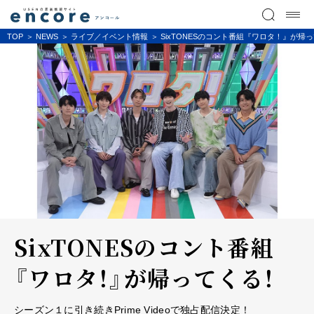
TOP
NEWS
ライブ／イベント情報
SixTONESのコント番組『ワロタ！』が帰
SixTONESのコント番組
『ワロタ！』が帰ってくる！
シーズン１に引き続きPrime Videoで独占配信決定！