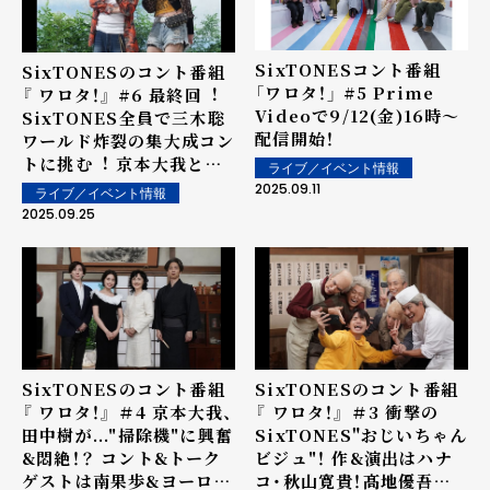
SixTONESコント番組
SixTONESのコント番組
「ワロタ！」 #5 Prime
『 ワロタ！』 #6 最終回︕
Videoで9/12(金)16時〜
SixTONES全員で三⽊聡
配信開始！
ワールド炸裂の集⼤成コン
トに挑む︕ 京本⼤我と⽥
ライブ／イベント情報
中樹のふたりは本⼈発案
2025.09.11
ライブ／イベント情報
で、オリジナル設定を追
2025.09.25
加︕
SixTONESのコント番組
SixTONESのコント番組
『 ワロタ！』 ＃4 京本大我、
『 ワロタ！』 ＃3 衝撃の
田中樹が..."掃除機"に興奮
SixTONES"おじいちゃん
&悶絶！？ コント&トーク
ビジュ"！ 作&演出はハナ
ゲストは南果歩&ヨーロッ
コ・秋山寛貴！髙地優吾は