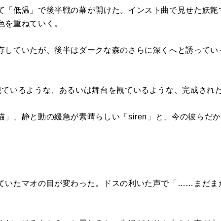
て「低温」で後半戦の幕が開けた。インスト曲で見せた妖艶
色を重ねていく。
存していたが、後半はダークな森のさらに深くへと誘ってい
観ているような、あるいは舞台を観ているような、完成され
」、静と動の緩急が素晴らしい「siren」と、今の彼らだ
ていたマオの目が変わった。ドスの利いた声で「……まだま
。