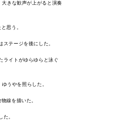
、大きな歓声が上がると演奏
たと思う。
はステージを後にした。
たライトがゆらゆらと泳ぐ
i、ゆうやを照らした。
放物線を描いた。
した。