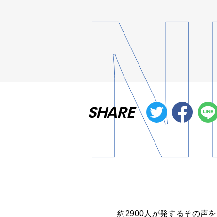
SHARE
約2900人が発するその声