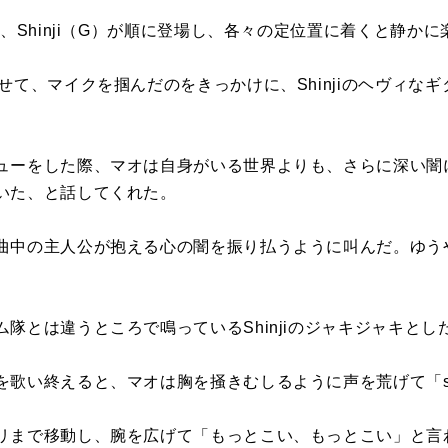
）、Shinji（G）が順に登場し、各々の定位置に着くと静か
せて、マイクを掴んだのをきっかけに、Shinjiのヘヴィな
ューをした際、マオは自身がいる世界よりも、さらに深い闇
いた、と話してくれた。
曲中の主人公が抱える心の闇を振り払うように叫んだ。ゆう
隊とは違うところで鳴っているShinjiのジャキジャキと
歌い終えると、マオは胸を掻きむしるように声を荒げて「sh
リまで移動し、腕を広げて「もっとこい、もっとこい」と言