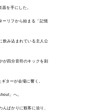
に楽器を手にした。
ギターリフから始まる「記憶
に飲み込まれている主人公
やが四分音符のキックを刻
したギターが会場に響く。
out」へ。
わんばかりに観客に迫り、