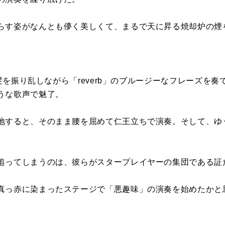
らす姿がなんとも儚く美しくて、まるで天に昇る焼却炉の煙
て、髪を振り乱しながら「reverb」のブルージーなフレーズを
うな歌声で魅了。
地すると、そのまま腰を屈めて仁王立ちで演奏。そして、ゆ
追ってしまうのは、彼らがスタープレイヤーの集団である証
真っ赤に染まったステージで「悪趣味」の演奏を始めたかと