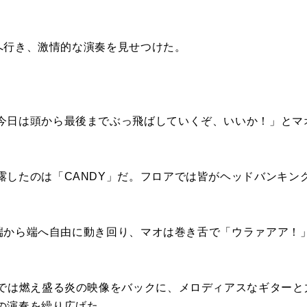
前方へ行き、激情的な演奏を見せつけた。
今日は頭から最後までぶっ飛ばしていくぞ、いいか！」とマ
露したのは「CANDY」だ。フロアでは皆がヘッドバンキン
ジの端から端へ自由に動き回り、マオは巻き舌で「ウラァアア
」では燃え盛る炎の映像をバックに、メロディアスなギターと
の演奏を繰り広げた。