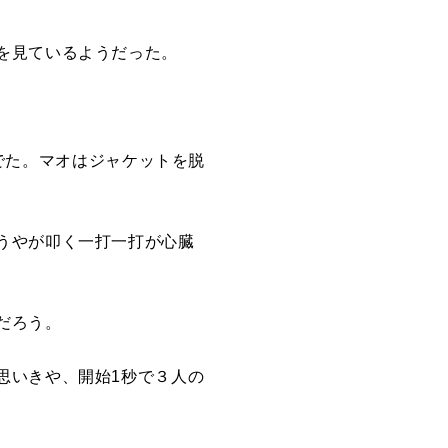
を見ているようだった。
奏でた。マオはジャケットを脱
うやが叩く一打一打が心臓
だろう。
思いきや、開始1秒で３人の