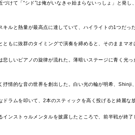
近づけて「“シド”は俺がいなきゃ始まらないっしょ」と発し
スキルと熱量が最高点に達していて、ハイライトの1つだっ
とともに抜群のタイミングで演奏を締めると、そのままマオ
は悲しいピアノの旋律が流れた。薄暗いステージに青く光っ
抒情的な音の世界を創出した。白い光の輪が明希、Shinj
なドラムを叩いて、2本のスティックを高く投げると綺麗な
るインストゥルメンタルを披露したところで、前半戦が終了