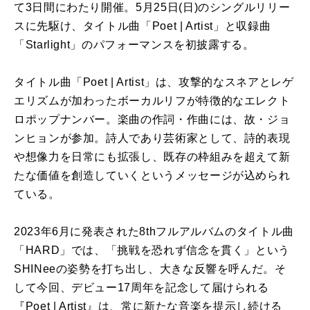
て3日間にわたり開催。5月25日(日)のシングルリリー
スに先駆け、タイトル曲「Poet | Artist」と収録曲
「Starlight」のパフォーマンスを初披露する。
タイトル曲「Poet | Artist」は、攻撃的なスネアとレゲ
エリズムが加わったボーカルリフが特徴的なエレクト
ロポップナンバー。楽曲の作詞・作曲には、故・ジョ
ンヒョンが参加。詩人であり芸術家として、詩的表現
や想像力を日常にも拡張し、既存の枠組みを超えて新
たな価値を創造していくというメッセージが込められ
ている。
2023年6月に発表された8thフルアルバムのタイトル曲
「HARD」では、「挑戦を恐れず信念を貫く」という
SHINeeの姿勢を打ち出し、大きな反響を呼んだ。そ
して今回、デビュー17周年を記念して届けられる
『Poet | Artist』は、常に新たな音楽を提示し続ける