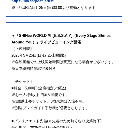
https://lnk.to/poet_artist
※上記URLは5月25日(日)00:00より有効となります
▼『SHINee WORLD Ⅶ [E.S.S.A.Y]（Every Stage Shines
Around You）』ライブビューイング開催
【上映日時】
2025年5月25日(日)17:25上映開始
※各映画館での上映開始時間は変更になる場合がございます。
※日本語同時翻訳字幕付き
【チケット】
■料金：5,000円(全席指定／税込)
※お一人様4枚まで購入可能です。
※3歳以上要チケット。3歳未満は入場不可。
※別途プレイガイド手数料が必要となります。
■プレリクエスト先着(※先着のため無くなり次第終了)
受付期間：2025年5月16日(金)18:00～