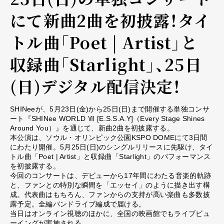
にて新曲2曲を初披露！タイ
トル曲「Poet | Artist」と
収録曲「Starlight」、25日
(日)デジタル配信決定！
SHINeeが、5月23日(金)から25日(日)まで開催する単独コンサ
ート『SHINee WORLD Ⅶ [E.S.S.A.Y]（Every Stage Shines
Around You）』を通じて、新曲2曲を初披露する。
本公演は、ソウル・オリンピック公園KSPO DOMEにて3日間
にわたり開催。5月25日(日)のシングルリリースに先駆け、タイ
トル曲「Poet | Artist」と収録曲「Starlight」のパフォーマンス
を初披露する。
今回のコンサートは、デビューから17年間にわたる音楽的軌跡
と、ファンとの特別な瞬間を「エッセイ」のように描き出す構
成。代表曲はもちろん、ファンからの支持が高い楽曲も多数披
露予定。全編バンドライブ編成で届ける。
当日はオンライン視聴のほかに、全国の映画館でもライブビュ
ーイングが実施される。