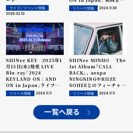
限定盤に収録されているビ
2024.11.30
ライブ／イベント情報
リリース情報
ハインド映像ティザーを公
2025.02.10
開！
SHINee KEY 2025年1
SHINee MINHO The
月15日(水)発売 LIVE
1st Album『CALL
Blu-ray「2024
BACK』、 aespa
KEYLAND ON : AND
NINGNINGやRIIZE
ON in Japan」ライブ本
SOHEEとのフィーチャリ
編ティザー映像と
ング楽曲も収録された
2024.11.11
2024.11.11
リリース情報
リリース情報
UNIVERSAL MUSIC
SHINee MINHO初のフ
STORE限定盤グッズのラ
ルアルバムThe 1st
バーキーホルダーサンプル
Album『CALL BACK』
一覧へ戻る
画像を公開！